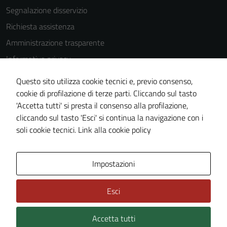
Segnalazione disservizio
Richiesta assistenza
Amministrazione trasparente
Informativa privacy
Cookie Policy
Questo sito utilizza cookie tecnici e, previo consenso,
Note legali
cookie di profilazione di terze parti. Cliccando sul tasto
'Accetta tutti' si presta il consenso alla profilazione,
Dichiarazione di accessibilità
cliccando sul tasto 'Esci' si continua la navigazione con i
Piano di miglioramento del sito
soli cookie tecnici.
Link alla cookie policy
Area Privata
Impostazioni
Esci
Accetta tutti
Credits: ©
Technical Design s.r.l.