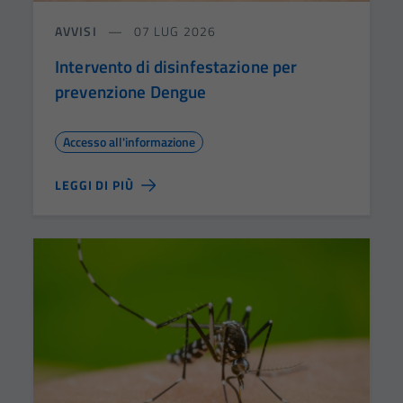
AVVISI
07 LUG 2026
Intervento di disinfestazione per
prevenzione Dengue
Accesso all'informazione
LEGGI DI PIÙ