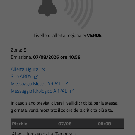
impostati da
una serie di
servizi esterni
(si veda la
Livello di allerta regionale:
VERDE
Cookie policy
estesa per i
Zona:
E
dettagli) e
Emissione:
07/08/2026 ore 10:59
possono
essere
Allerta Liguria
utilizzati
Sito ARPA
anche per la
Messaggio Meteo ARPAL
profilazione.
Messaggio Idrologico ARPAL
La
disabilitazione
In caso siano previsti diversi livelli di criticità per la stessa
di questi
giornata, verrà mostrato il colore della criticità più alta.
cookies può
peggiore la
Rischio
07/08
08/08
navigazione e
Allerta Idrogeologica (Temporali)