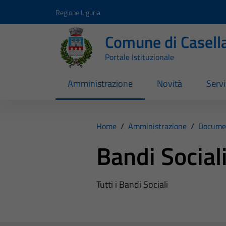
Vai ai contenuti
Vai al footer
Regione Liguria
Comune di Casell
Portale Istituzionale
Amministrazione
Novità
Servi
Home
/
Amministrazione
/
Documen
Bandi Social
Tutti i Bandi Sociali