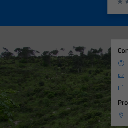
Valut
Va
Con
Pro