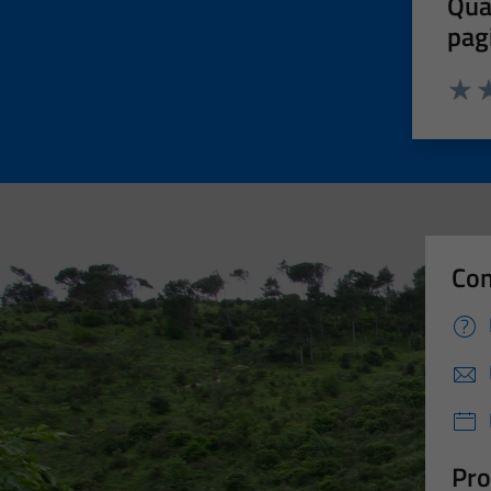
Qua
pag
Valut
Va
Con
Pro