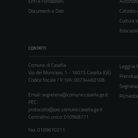
Enti e Fondazioni
Autorizza
Documenti e Dati
Catasto e
Cultura 
Educazio
CONTATTI
Comune di Casella
Leggi le
Via del Municipio, 1 - 16015 Casella (GE)
Prenota
Codice fiscale / P. IVA: 00734460108
Segnalazi
Email:
segreteria@comune.casella.ge.it
Richiest
PEC:
protocollo@pec.comune.casella.ge.it
Centralino unico: 010968771
Fax: 0109670211