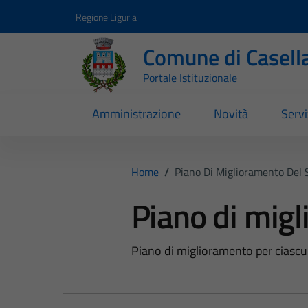
Vai ai contenuti
Vai al footer
Regione Liguria
Comune di Casell
Portale Istituzionale
Amministrazione
Novità
Servi
Home
/
Piano Di Miglioramento Del 
Piano di migl
Piano di miglioramento per ciascu