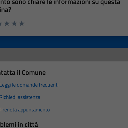
nto sono chiare le informazioni su questa
ina?
a 1 stelle su 5
luta 2 stelle su 5
Valuta 3 stelle su 5
Valuta 4 stelle su 5
Valuta 5 stelle su 5
tatta il Comune
Leggi le domande frequenti
Richiedi assistenza
Prenota appuntamento
blemi in città