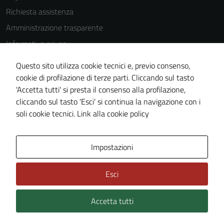
as well as
Richiesta assistenza
possible
Amministrazione trasparente
during your
visit. If you
Informativa privacy
refuse
Cookie Policy
these
Questo sito utilizza cookie tecnici e, previo consenso,
Note legali
cookies,
cookie di profilazione di terze parti. Cliccando sul tasto
some
'Accetta tutti' si presta il consenso alla profilazione,
Dichiarazione di accessibilità
functionality
cliccando sul tasto 'Esci' si continua la navigazione con i
Piano di miglioramento del sito
will
soli cookie tecnici.
Link alla cookie policy
disappear
from the
Area Privata
Impostazioni
website.
Esci
Marketing
By sharing
Accetta tutti
Credits: ©
Technical Design s.r.l.
your
interests