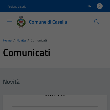
Vai ai contenuti
Vai al footer
ITA
Regione Liguria
Lingua attiva:
Comune di Casella
Home
/
Novità
/
Comunicati
Comunicati
Novità