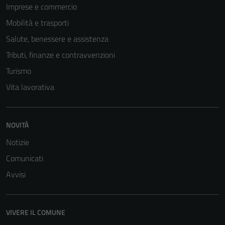
Imprese e commercio
Questi cookie
non raccolgono
Mobilità e trasporti
informazioni
Salute, benessere e assistenza
personali.
Tributi, finanze e contravvenzioni
Turismo
Terze parti
Vita lavorativa
Questi cookie
sono
impostati da
NOVITÀ
una serie di
servizi esterni
Notizie
(si veda la
Comunicati
Cookie policy
Avvisi
estesa per i
dettagli) e
possono
VIVERE IL COMUNE
essere
utilizzati