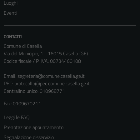
Luoghi
anche per la
Eventi
profilazione.
La
disabilitazione
CONTATTI
di questi
cookies può
Comune di Casella
peggiore la
Via del Municipio, 1 - 16015 Casella (GE)
navigazione e
Codice fiscale / P. IVA: 00734460108
la fruizione
delle
Email:
segreteria@comune.casella.ge.it
funzionalità
PEC:
protocollo@pec.comune.casella.ge.it
del sito.
Centralino unico: 010968771
Fax: 0109670211
Experience
Leggi le FAQ
In order for
Prenotazione appuntamento
our website
to perform
Segnalazione disservizio