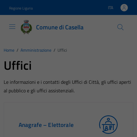
Vai ai contenuti
Vai al footer
ITA
Regione Liguria
Lingua attiva:
Comune di Casella
Home
/
Amministrazione
/
Uffici
Uffici
Le informazioni e i contatti degli Uffici di Città, gli uffici aperti
al pubblico e gli uffici assistenziali.
Anagrafe – Elettorale