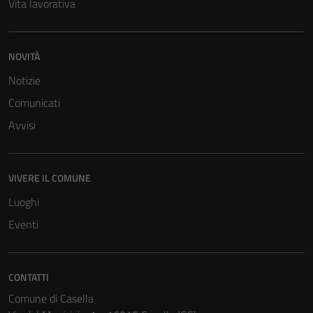
personali.
Vita lavorativa
Terze parti
NOVITÀ
Questi cookie
Notizie
sono
Comunicati
impostati da
una serie di
Avvisi
servizi esterni
(si veda la
Cookie policy
VIVERE IL COMUNE
estesa per i
Luoghi
dettagli) e
possono
Eventi
essere
utilizzati
anche per la
CONTATTI
profilazione.
Comune di Casella
La