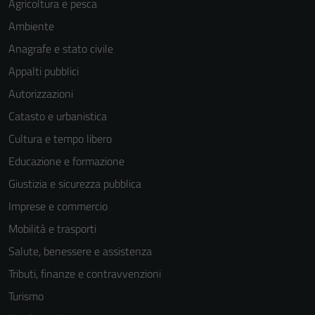
Agricoltura e pesca
Ambiente
Anagrafe e stato civile
Appalti pubblici
Autorizzazioni
Tecnici
Catasto e urbanistica
Questi cookie
Cultura e tempo libero
sono necessari
Educazione e formazione
per il
funzionamento
Giustizia e sicurezza pubblica
del sito e non
Imprese e commercio
possono
Mobilità e trasporti
essere
disabilitati.
Salute, benessere e assistenza
Questi cookie
Tributi, finanze e contravvenzioni
non raccolgono
Turismo
informazioni