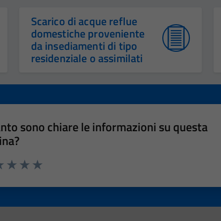
Scarico di acque reflue
domestiche proveniente
da insediamenti di tipo
residenziale o assimilati
nto sono chiare le informazioni su questa
ina?
a 1 stelle su 5
luta 2 stelle su 5
Valuta 3 stelle su 5
Valuta 4 stelle su 5
Valuta 5 stelle su 5