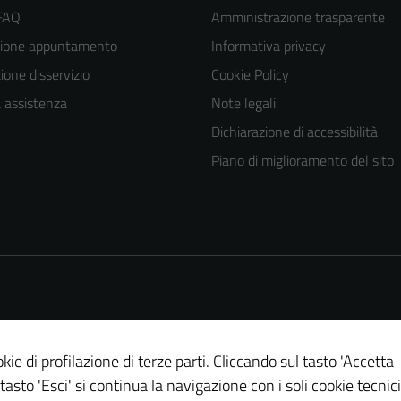
 FAQ
Amministrazione trasparente
zione appuntamento
Informativa privacy
one disservizio
Cookie Policy
a assistenza
Note legali
Dichiarazione di accessibilità
Piano di miglioramento del sito
kie di profilazione di terze parti. Cliccando sul tasto 'Accetta
 tasto 'Esci' si continua la navigazione con i soli cookie tecnici