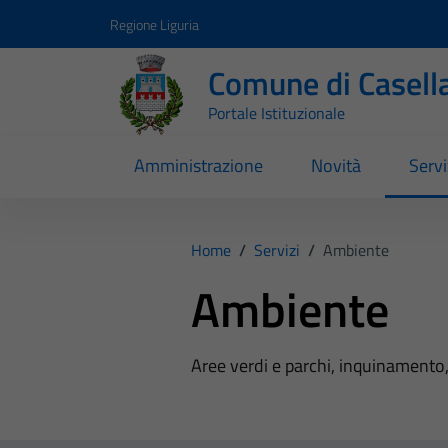
Vai ai contenuti
Vai al footer
Regione Liguria
Comune di Casell
Portale Istituzionale
Amministrazione
Novità
Servi
Home
/
Servizi
/
Ambiente
Ambiente
Aree verdi e parchi, inquinamento, 