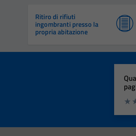
Ritiro di rifiuti
ingombranti presso la
propria abitazione
Qua
pag
Valut
Va