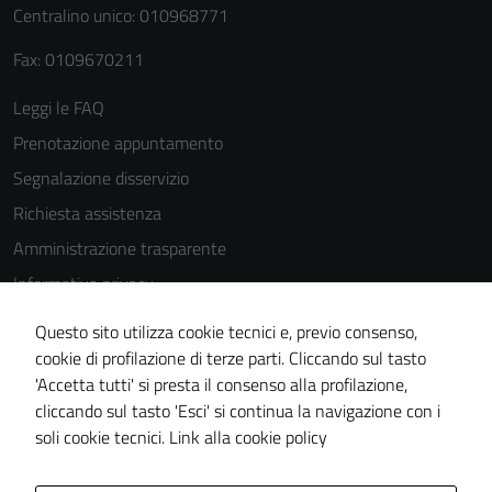
Centralino unico: 010968771
Fax: 0109670211
Leggi le FAQ
Prenotazione appuntamento
Segnalazione disservizio
Richiesta assistenza
Amministrazione trasparente
Informativa privacy
Cookie Policy
Questo sito utilizza cookie tecnici e, previo consenso,
Note legali
cookie di profilazione di terze parti. Cliccando sul tasto
'Accetta tutti' si presta il consenso alla profilazione,
Dichiarazione di accessibilità
cliccando sul tasto 'Esci' si continua la navigazione con i
Piano di miglioramento del sito
soli cookie tecnici.
Link alla cookie policy