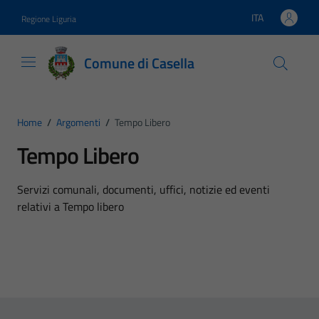
Vai ai contenuti
Vai al footer
ITA
Regione Liguria
Lingua attiva:
Comune di Casella
Home
/
Argomenti
/
Tempo Libero
Tempo Libero
Dettagli dell'argomento
Servizi comunali, documenti, uffici, notizie ed eventi
relativi a Tempo libero