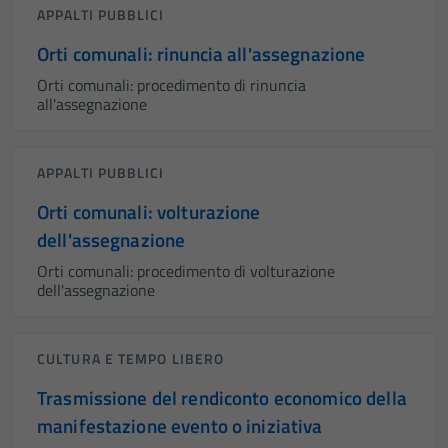
APPALTI PUBBLICI
Orti comunali: rinuncia all'assegnazione
Orti comunali: procedimento di rinuncia
all'assegnazione
Tecnici
Questi cookie
sono necessari
APPALTI PUBBLICI
per il
funzionamento
Orti comunali: volturazione
del sito e non
dell'assegnazione
possono
Orti comunali: procedimento di volturazione
essere
dell'assegnazione
disabilitati.
Questi cookie
non raccolgono
CULTURA E TEMPO LIBERO
informazioni
Trasmissione del rendiconto economico della
personali.
manifestazione evento o iniziativa