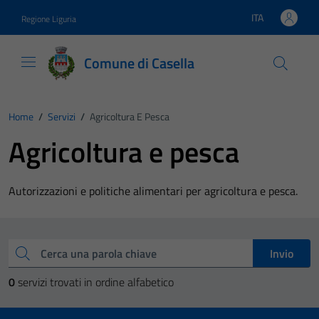
Vai ai contenuti
Vai al footer
ITA
Regione Liguria
Lingua attiva:
Comune di Casella
Home
/
Servizi
/
Agricoltura E Pesca
Agricoltura e pesca
Autorizzazioni e politiche alimentari per agricoltura e pesca.
Esplora tutti i servizi
Cerca una parola chiave
Invio
0
servizi trovati in ordine alfabetico