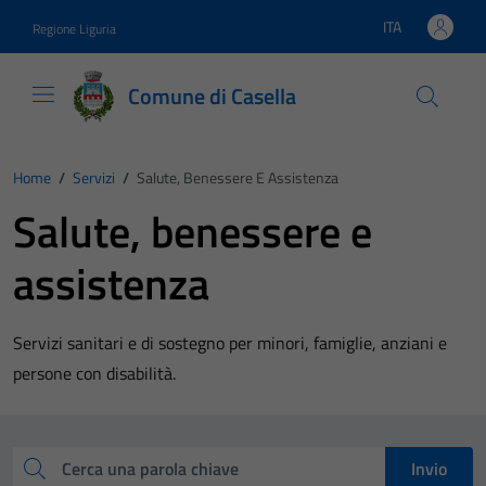
Vai ai contenuti
Vai al footer
ITA
Regione Liguria
Lingua attiva:
Comune di Casella
Home
/
Servizi
/
Salute, Benessere E Assistenza
Salute, benessere e
assistenza
Servizi sanitari e di sostegno per minori, famiglie, anziani e
persone con disabilità.
Esplora tutti i servizi
Cerca una parola chiave
Invio