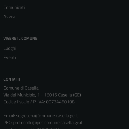
Comunicati
Avvisi
Tecnici
Questi cookie
VIVERE IL COMUNE
sono necessari
Luoghi
per il
funzionamento
Eventi
del sito e non
possono
essere
CONTATTI
disabilitati.
Comune di Casella
Questi cookie
Via del Municipio, 1 - 16015 Casella (GE)
non raccolgono
Codice fiscale / P. IVA: 00734460108
informazioni
personali.
Email:
segreteria@comune.casella.ge.it
PEC:
protocollo@pec.comune.casella.ge.it