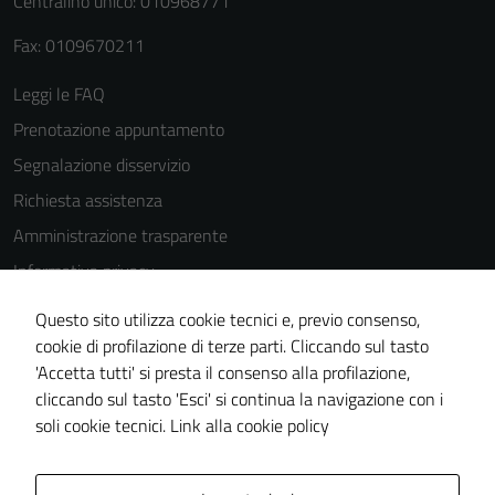
Centralino unico: 010968771
Terze parti
Questi cookie
Fax: 0109670211
sono
Leggi le FAQ
impostati da
una serie di
Prenotazione appuntamento
servizi esterni
Segnalazione disservizio
(si veda la
Richiesta assistenza
Cookie policy
estesa per i
Amministrazione trasparente
dettagli) e
Informativa privacy
possono
Cookie Policy
essere
Questo sito utilizza cookie tecnici e, previo consenso,
utilizzati
Note legali
cookie di profilazione di terze parti. Cliccando sul tasto
anche per la
'Accetta tutti' si presta il consenso alla profilazione,
Dichiarazione di accessibilità
profilazione.
cliccando sul tasto 'Esci' si continua la navigazione con i
Piano di miglioramento del sito
La
soli cookie tecnici.
Link alla cookie policy
disabilitazione
di questi
cookies può