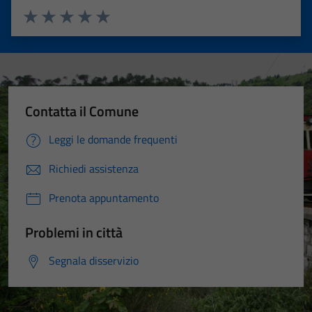
you visit our
site, you
Valuta 1 stelle su 5
Valuta 2 stelle su 5
Valuta 3 stelle su 5
Valuta 4 stelle su 5
Valuta 5 stelle su 5
increase the
chance of
seeing
personalized
content and
Contatta il Comune
offers.
Leggi le domande frequenti
Richiedi assistenza
Prenota appuntamento
Problemi in città
Segnala disservizio