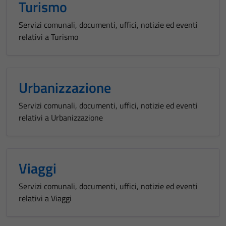
Turismo
La
disabilitazione
Servizi comunali, documenti, uffici, notizie ed eventi
di questi
relativi a Turismo
cookies può
peggiore la
navigazione e
la fruizione
Urbanizzazione
delle
funzionalità
Servizi comunali, documenti, uffici, notizie ed eventi
del sito.
relativi a Urbanizzazione
Experience
In order for
Viaggi
our website
Servizi comunali, documenti, uffici, notizie ed eventi
to perform
relativi a Viaggi
as well as
possible
during your