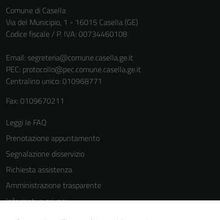
Comune di Casella
Via del Municipio, 1 - 16015 Casella (GE)
Codice fiscale / P. IVA: 00734460108
Email:
segreteria@comune.casella.ge.it
PEC:
protocollo@pec.comune.casella.ge.it
Centralino unico: 010968771
Fax: 0109670211
Leggi le FAQ
Prenotazione appuntamento
Segnalazione disservizio
Richiesta assistenza
Amministrazione trasparente
Informativa privacy
Cookie Policy