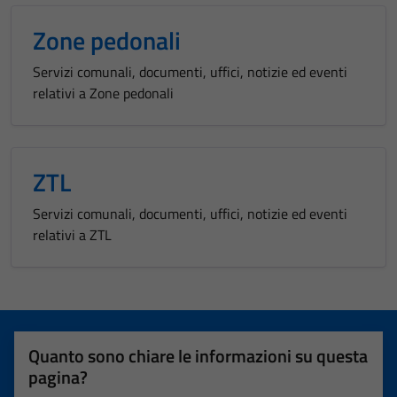
visit. If you
Zone pedonali
refuse
these
Servizi comunali, documenti, uffici, notizie ed eventi
cookies,
relativi a Zone pedonali
some
functionality
will
disappear
ZTL
from the
website.
Servizi comunali, documenti, uffici, notizie ed eventi
relativi a ZTL
Marketing
By sharing
your
interests
Quanto sono chiare le informazioni su questa
and
pagina?
behavior as