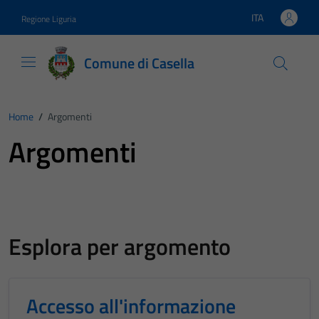
Vai ai contenuti
Vai al footer
ITA
Regione Liguria
Lingua attiva:
Comune di Casella
Home
/
Argomenti
Argomenti
Esplora per argomento
Accesso all'informazione