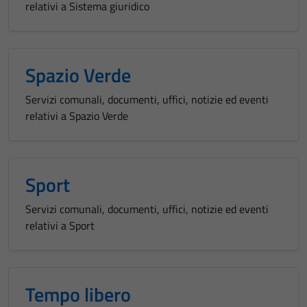
relativi a Sistema giuridico
Spazio Verde
Servizi comunali, documenti, uffici, notizie ed eventi
relativi a Spazio Verde
Tecnici
Questi cookie
sono necessari
per il
Sport
funzionamento
del sito e non
Servizi comunali, documenti, uffici, notizie ed eventi
possono
relativi a Sport
essere
disabilitati.
Questi cookie
Tempo libero
non raccolgono
informazioni