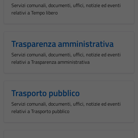
Servizi comunali, documenti, uffici, notizie ed eventi
personali.
relativi a Tempo libero
Terze parti
Questi cookie
Trasparenza amministrativa
sono
impostati da
Servizi comunali, documenti, uffici, notizie ed eventi
una serie di
relativi a Trasparenza amministrativa
servizi esterni
(si veda la
Cookie policy
estesa per i
Trasporto pubblico
dettagli) e
Servizi comunali, documenti, uffici, notizie ed eventi
possono
relativi a Trasporto pubblico
essere
utilizzati
anche per la
profilazione.