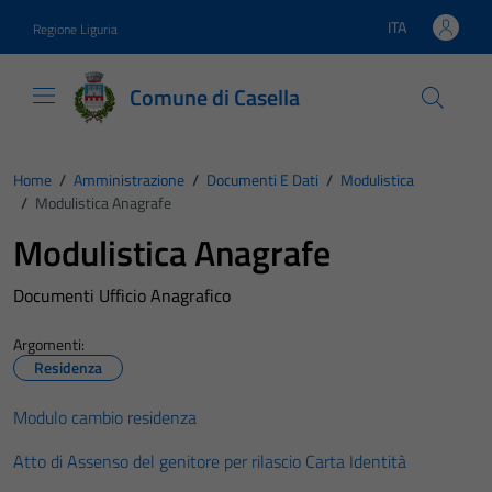
Vai ai contenuti
Vai al footer
ITA
Regione Liguria
Lingua attiva:
Comune di Casella
Home
/
Amministrazione
/
Documenti E Dati
/
Modulistica
/
Modulistica Anagrafe
Modulistica Anagrafe
Documenti Ufficio Anagrafico
Argomenti:
Residenza
Modulo cambio residenza
Atto di Assenso del genitore per rilascio Carta Identità