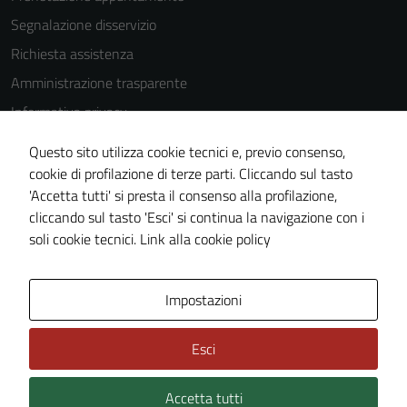
Segnalazione disservizio
Richiesta assistenza
Amministrazione trasparente
Informativa privacy
Cookie Policy
Questo sito utilizza cookie tecnici e, previo consenso,
Note legali
cookie di profilazione di terze parti. Cliccando sul tasto
'Accetta tutti' si presta il consenso alla profilazione,
Dichiarazione di accessibilità
cliccando sul tasto 'Esci' si continua la navigazione con i
Piano di miglioramento del sito
soli cookie tecnici.
Link alla cookie policy
Tecnici
Questi cookie
sono necessari
Area Privata
Impostazioni
per il
funzionamento
Esci
del sito e non
possono
essere
Accetta tutti
Credits: ©
Technical Design s.r.l.