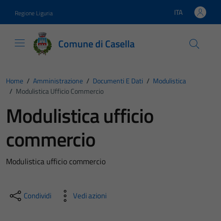
Vai ai contenuti
Vai al footer
ITA
Regione Liguria
Lingua attiva:
Comune di Casella
Home
/
Amministrazione
/
Documenti E Dati
/
Modulistica
/
Modulistica Ufficio Commercio
Modulistica ufficio
commercio
Modulistica ufficio commercio
Condividi
Vedi azioni