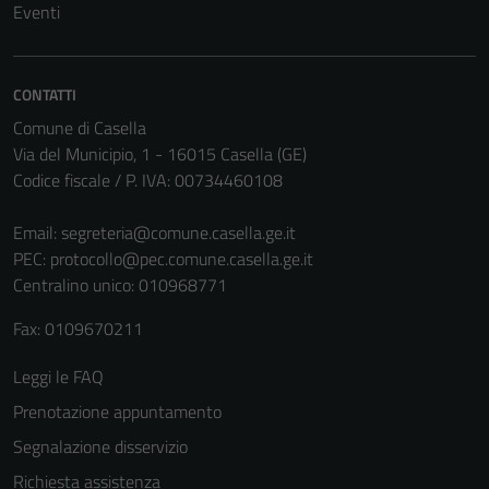
Tecnici
Eventi
Questi cookie
sono necessari
per il
CONTATTI
funzionamento
Comune di Casella
del sito e non
Via del Municipio, 1 - 16015 Casella (GE)
possono
Codice fiscale / P. IVA: 00734460108
essere
disabilitati.
Email:
segreteria@comune.casella.ge.it
Questi cookie
PEC:
protocollo@pec.comune.casella.ge.it
non raccolgono
Centralino unico: 010968771
informazioni
personali.
Fax: 0109670211
Leggi le FAQ
Terze parti
Prenotazione appuntamento
Questi cookie
Segnalazione disservizio
sono
Richiesta assistenza
impostati da