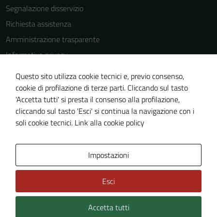
Segnalazione disservizio
Tecnici
Richiesta assistenza
Questi cookie
Amministrazione trasparente
sono necessari
per il
Informativa privacy
funzionamento
Cookie Policy
del sito e non
Questo sito utilizza cookie tecnici e, previo consenso,
Note legali
possono
cookie di profilazione di terze parti. Cliccando sul tasto
essere
'Accetta tutti' si presta il consenso alla profilazione,
Dichiarazione di accessibilità
disabilitati.
cliccando sul tasto 'Esci' si continua la navigazione con i
Piano di miglioramento del sito
Questi cookie
soli cookie tecnici.
Link alla cookie policy
non raccolgono
informazioni
Area Privata
Impostazioni
personali.
Esci
Terze parti
Questi cookie
Accetta tutti
Credits: ©
Technical Design s.r.l.
sono