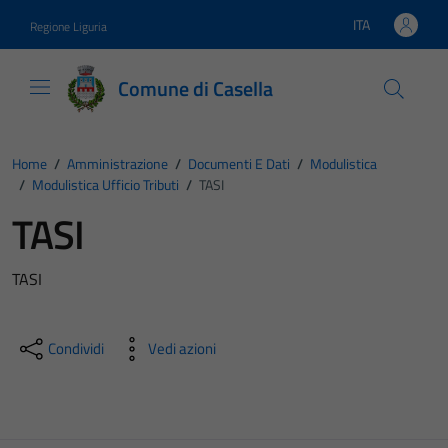
Vai ai contenuti
Vai al footer
ITA
Regione Liguria
Lingua attiva:
Comune di Casella
Home
/
Amministrazione
/
Documenti E Dati
/
Modulistica
/
Modulistica Ufficio Tributi
/
TASI
TASI
TASI
Condividi
Vedi azioni