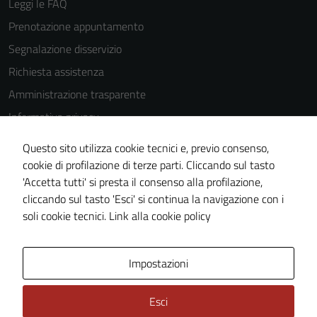
Leggi le FAQ
Prenotazione appuntamento
Tecnici
Segnalazione disservizio
Questi cookie
Richiesta assistenza
sono necessari
Amministrazione trasparente
per il
funzionamento
Informativa privacy
del sito e non
Cookie Policy
possono
Questo sito utilizza cookie tecnici e, previo consenso,
Note legali
essere
cookie di profilazione di terze parti. Cliccando sul tasto
disabilitati.
'Accetta tutti' si presta il consenso alla profilazione,
Dichiarazione di accessibilità
Questi cookie
cliccando sul tasto 'Esci' si continua la navigazione con i
Piano di miglioramento del sito
non raccolgono
soli cookie tecnici.
Link alla cookie policy
informazioni
personali.
Area Privata
Impostazioni
Terze parti
Esci
Questi cookie