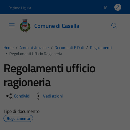
Vai ai contenuti
Vai al footer
ITA
Regione Liguria
Lingua attiva:
Comune di Casella
Home
/
Amministrazione
/
Documenti E Dati
/
Regolamenti
/
Regolamenti Ufficio Ragioneria
Regolamenti ufficio
ragioneria
Condividi
Vedi azioni
Tipo di documento
Regolamento