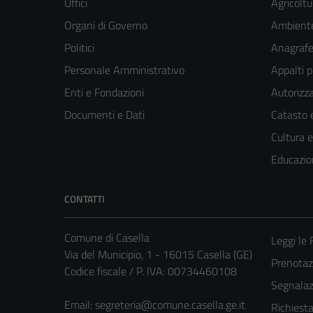
Uffici
Agricoltu
Organi di Governo
Ambient
Politici
Anagrafe 
Personale Amministrativo
Appalti p
Enti e Fondazioni
Autorizza
Documenti e Dati
Catasto e
Cultura 
Educazio
CONTATTI
Comune di Casella
Leggi le
Via del Municipio, 1 - 16015 Casella (GE)
Prenota
Codice fiscale / P. IVA: 00734460108
Segnalazi
Email:
segreteria@comune.casella.ge.it
Richiest