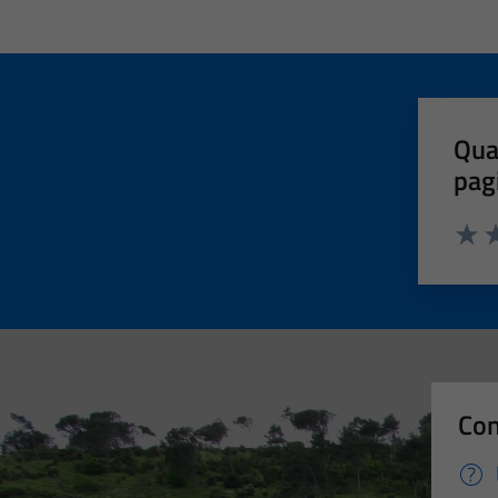
Qua
pag
Valut
Va
Con