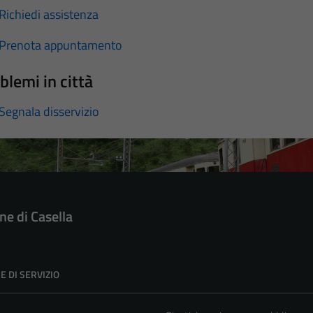
Richiedi assistenza
Prenota appuntamento
blemi in città
Segnala disservizio
e di Casella
E DI SERVIZIO