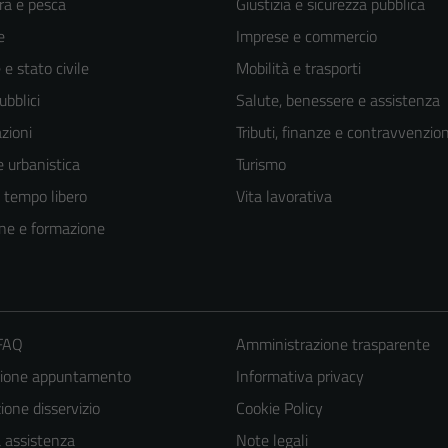
ra e pesca
Giustizia e sicurezza pubblica
e
Imprese e commercio
e stato civile
Mobilità e trasporti
ubblici
Salute, benessere e assistenza
zioni
Tributi, finanze e contravvenzion
 urbanistica
Turismo
e tempo libero
Vita lavorativa
ne e formazione
 FAQ
Amministrazione trasparente
zione appuntamento
Informativa privacy
one disservizio
Cookie Policy
a assistenza
Note legali