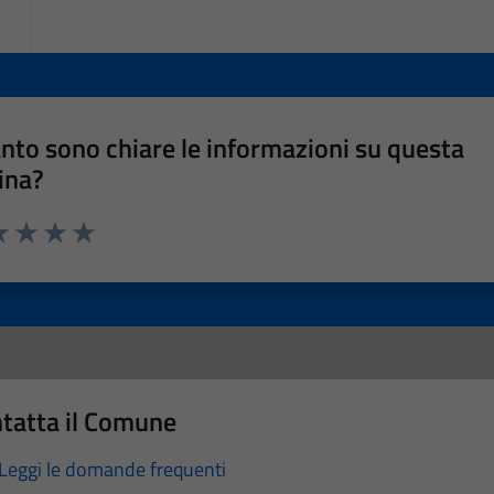
nto sono chiare le informazioni su questa
ina?
a 1 stelle su 5
luta 2 stelle su 5
Valuta 3 stelle su 5
Valuta 4 stelle su 5
Valuta 5 stelle su 5
tatta il Comune
Leggi le domande frequenti