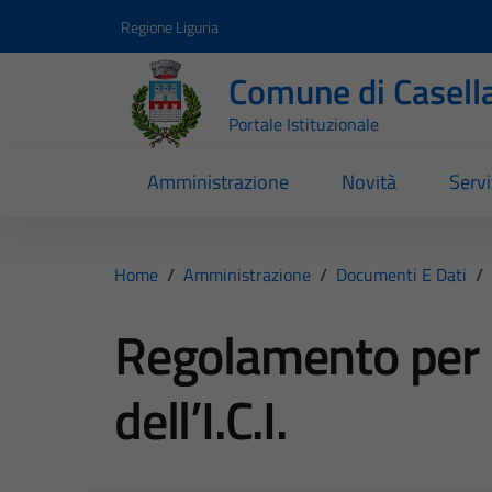
Vai ai contenuti
Vai al footer
Regione Liguria
Comune di Casell
Portale Istituzionale
Amministrazione
Novità
Servi
Home
/
Amministrazione
/
Documenti E Dati
/
Regolamento per l
dell’I.C.I.