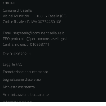
CONTATTI
Comune di Casella
Via del Municipio, 1 - 16015 Casella (GE)
Codice fiscale / P. IVA: 00734460108
Email:
segreteria@comune.casella.ge.it
PEC:
protocollo@pec.comune.casella.ge.it
Centralino unico: 010968771
Fax: 0109670211
Leggi le FAQ
Prenotazione appuntamento
Segnalazione disservizio
Richiesta assistenza
Amministrazione trasparente
Informativa privacy