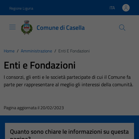
Vai ai contenuti
Vai al footer
ITA
Regione Liguria
Lingua attiva:
Comune di Casella
Home
/
Amministrazione
/
Enti E Fondazioni
Enti e Fondazioni
I consorzi, gli enti e le società partecipate di cui il Comune fa
parte per rappresentare al meglio gli interessi della comunità.
Pagina aggiornata il 20/02/2023
Quanto sono chiare le informazioni su questa
pagina?