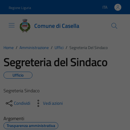
Vai ai contenuti
Vai al footer
ITA
Regione Liguria
Lingua attiva:
Comune di Casella
Home
/
Amministrazione
/
Uffici
/
Segreteria Del Sindaco
Segreteria del Sindaco
Ufficio
Segreteria Sindaco
Condividi
Vedi azioni
Argomenti
Trasparenza amministrativa