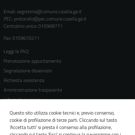
Email:
segreteria@comune.casella.ge.it
Terze parti
PEC:
protocollo@pec.comune.casella.ge.it
Questi cookie
Centralino unico: 010968771
sono
Fax: 0109670211
impostati da
una serie di
Leggi le FAQ
servizi esterni
Prenotazione appuntamento
(si veda la
Cookie policy
Segnalazione disservizio
estesa per i
Richiesta assistenza
dettagli) e
Amministrazione trasparente
possono
essere
Informativa privacy
utilizzati
Cookie Policy
anche per la
Questo sito utilizza cookie tecnici e, previo consenso,
Note legali
profilazione.
cookie di profilazione di terze parti. Cliccando sul tasto
La
'Accetta tutti' si presta il consenso alla profilazione,
Dichiarazione di accessibilità
disabilitazione
cliccando sul tasto 'Esci' si continua la navigazione con i