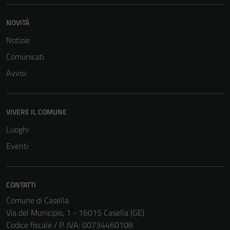
NOVITÀ
Notizie
Comunicati
Avvisi
Tecnici
Questi cookie
sono necessari
per il
VIVERE IL COMUNE
funzionamento
Luoghi
del sito e non
Eventi
possono
essere
disabilitati.
CONTATTI
Questi cookie
non raccolgono
Comune di Casella
informazioni
Via del Municipio, 1 - 16015 Casella (GE)
personali.
Codice fiscale / P. IVA: 00734460108