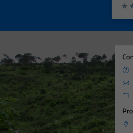
Valut
Va
Con
Pro