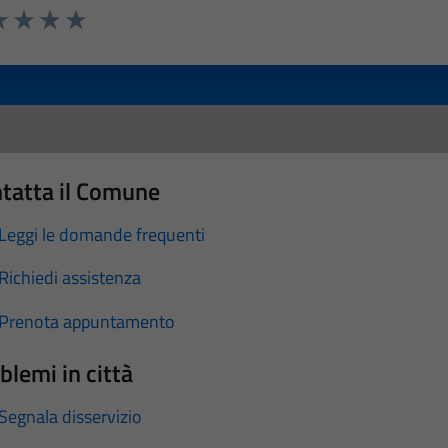
a 1 stelle su 5
luta 2 stelle su 5
Valuta 3 stelle su 5
Valuta 4 stelle su 5
Valuta 5 stelle su 5
tatta il Comune
Leggi le domande frequenti
Richiedi assistenza
Prenota appuntamento
blemi in città
Segnala disservizio