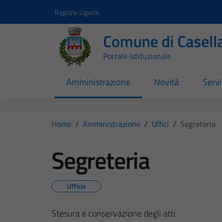
Vai ai contenuti
Vai al footer
Regione Liguria
Comune di Casell
Portale Istituzionale
Amministrazione
Novità
Servi
Home
/
Amministrazione
/
Uffici
/
Segreteria
Segreteria
Ufficio
Stesura e conservazione degli atti