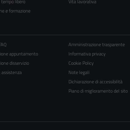
e tempo libero
Vita lavorativa
ne e formazione
 FAQ
Amministrazione trasparente
zione appuntamento
Informativa privacy
one disservizio
Cookie Policy
a assistenza
Note legali
Tecnici
Dichiarazione di accessibilità
Questi cookie
Piano di miglioramento del sito
sono necessari
per il
funzionamento
del sito e non
possono