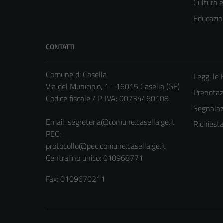
Cultura 
Educazio
CONTATTI
Comune di Casella
Leggi le
Via del Municipio, 1 - 16015 Casella (GE)
Prenota
Codice fiscale / P. IVA: 00734460108
Segnalazi
Email:
segreteria@comune.casella.ge.it
Richiest
PEC:
protocollo@pec.comune.casella.ge.it
Centralino unico: 010968771
Fax: 0109670211