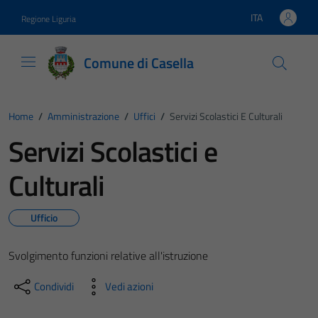
Vai ai contenuti
Vai al footer
ITA
Regione Liguria
Lingua attiva:
Comune di Casella
Home
/
Amministrazione
/
Uffici
/
Servizi Scolastici E Culturali
Servizi Scolastici e
Culturali
Ufficio
Svolgimento funzioni relative all'istruzione
Condividi
Vedi azioni