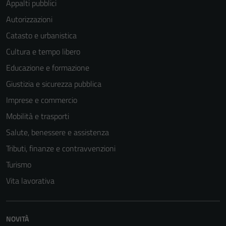
Appalti pubblici
Autorizzazioni
Catasto e urbanistica
Cultura e tempo libero
Tecnici
Educazione e formazione
Questi cookie
sono necessari
Giustizia e sicurezza pubblica
per il
Imprese e commercio
funzionamento
Mobilità e trasporti
del sito e non
possono
Salute, benessere e assistenza
essere
Tributi, finanze e contravvenzioni
disabilitati.
Turismo
Questi cookie
non raccolgono
Vita lavorativa
informazioni
personali.
NOVITÀ