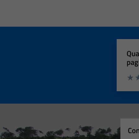
Qua
pag
Valut
Va
Con