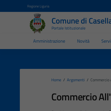
Vai ai contenuti
Vai al footer
Regione Liguria
Comune di Casell
Portale Istituzionale
Amministrazione
Novità
Servi
Home
/
Argomenti
/
Commercio A
Commercio All'