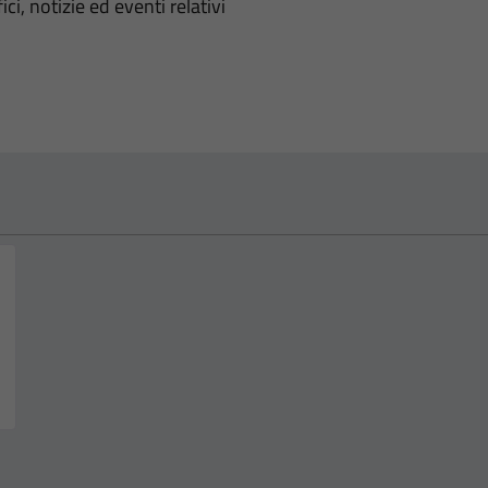
'argomento
ci, notizie ed eventi relativi