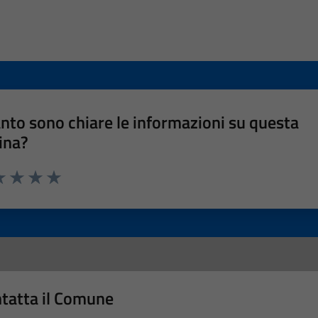
nto sono chiare le informazioni su questa
ina?
a 1 stelle su 5
luta 2 stelle su 5
Valuta 3 stelle su 5
Valuta 4 stelle su 5
Valuta 5 stelle su 5
tatta il Comune