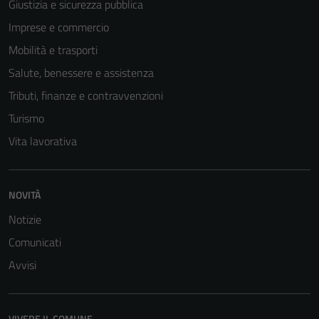
disabilitati.
Giustizia e sicurezza pubblica
Questi cookie
Imprese e commercio
non raccolgono
Mobilità e trasporti
informazioni
personali.
Salute, benessere e assistenza
Tributi, finanze e contravvenzioni
Turismo
Terze parti
Questi cookie
Vita lavorativa
sono
impostati da
una serie di
NOVITÀ
servizi esterni
Notizie
(si veda la
Comunicati
Cookie policy
estesa per i
Avvisi
dettagli) e
possono
essere
VIVERE IL COMUNE