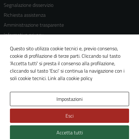
Segnalazione disservizio
as well as
possible
Richiesta assistenza
during your
Amministrazione trasparente
visit. If you
Informativa privacy
refuse
these
Cookie Policy
Questo sito utilizza cookie tecnici e, previo consenso,
cookies,
Note legali
cookie di profilazione di terze parti. Cliccando sul tasto
some
'Accetta tutti' si presta il consenso alla profilazione,
Dichiarazione di accessibilità
functionality
cliccando sul tasto 'Esci' si continua la navigazione con i
will
Piano di miglioramento del sito
soli cookie tecnici.
Link alla cookie policy
disappear
from the
website.
Area Privata
Impostazioni
Esci
Marketing
By sharing
Accetta tutti
Credits: ©
Technical Design s.r.l.
your