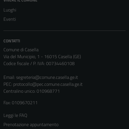
utilizzati
Luoghi
anche per la
profilazione.
Eventi
La
disabilitazione
di questi
CONTATTI
cookies può
Comune di Casella
peggiore la
Via del Municipio, 1 - 16015 Casella (GE)
navigazione e
Codice fiscale / P. IVA: 00734460108
la fruizione
delle
Email:
segreteria@comune.casella.ge.it
funzionalità
PEC:
protocollo@pec.comune.casella.ge.it
del sito.
Centralino unico: 010968771
Fax: 0109670211
Experience
In order for
Leggi le FAQ
our website
Prenotazione appuntamento
to perform