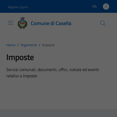
Vai ai contenuti
Vai al footer
ITA
Regione Liguria
Lingua attiva:
Comune di Casella
Home
/
Argomenti
/
Imposte
Imposte
Dettagli dell'argomento
Servizi comunali, documenti, uffici, notizie ed eventi
relativi a Imposte