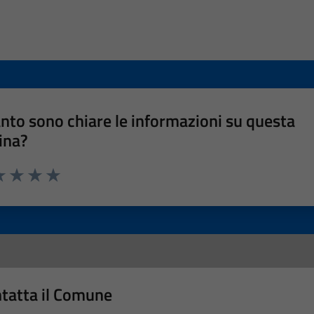
nto sono chiare le informazioni su questa
ina?
a 1 stelle su 5
luta 2 stelle su 5
Valuta 3 stelle su 5
Valuta 4 stelle su 5
Valuta 5 stelle su 5
tatta il Comune