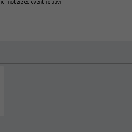
'argomento
ci, notizie ed eventi relativi