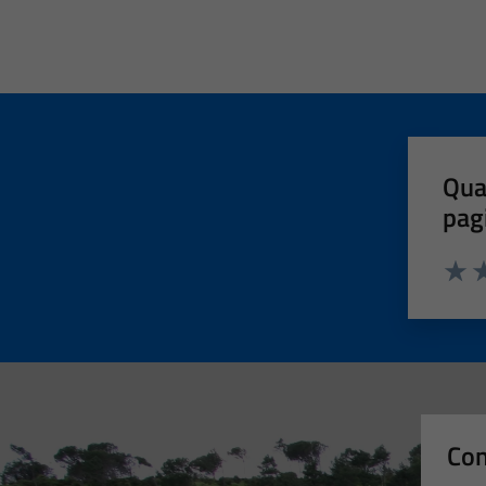
Qua
pag
Valut
Va
Con