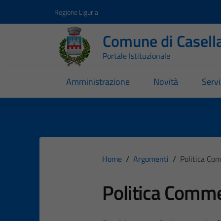
Vai ai contenuti
Vai al footer
Regione Liguria
Comune di Casell
Portale Istituzionale
Amministrazione
Novità
Servi
Home
/
Argomenti
/
Politica Co
Politica Comme