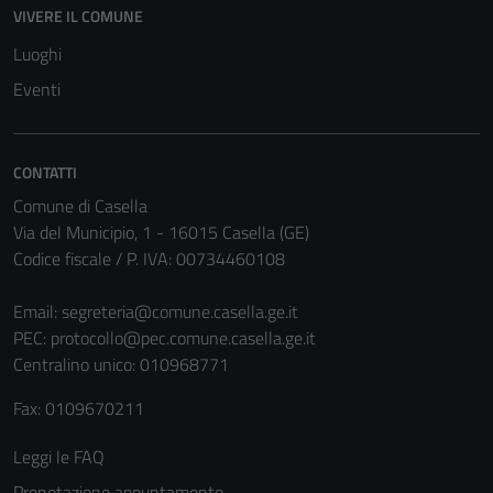
VIVERE IL COMUNE
Tecnici
Luoghi
Questi cookie
Eventi
sono necessari
per il
funzionamento
CONTATTI
del sito e non
Comune di Casella
possono
Via del Municipio, 1 - 16015 Casella (GE)
essere
Codice fiscale / P. IVA: 00734460108
disabilitati.
Questi cookie
Email:
segreteria@comune.casella.ge.it
non raccolgono
PEC:
protocollo@pec.comune.casella.ge.it
informazioni
Centralino unico: 010968771
personali.
Fax: 0109670211
Terze parti
Leggi le FAQ
Questi cookie
Prenotazione appuntamento