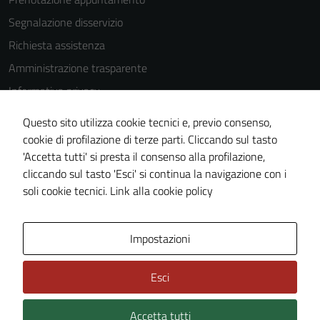
sono
impostati da
Segnalazione disservizio
una serie di
Richiesta assistenza
servizi esterni
Amministrazione trasparente
(si veda la
Cookie policy
Informativa privacy
estesa per i
Cookie Policy
Questo sito utilizza cookie tecnici e, previo consenso,
dettagli) e
Note legali
cookie di profilazione di terze parti. Cliccando sul tasto
possono
'Accetta tutti' si presta il consenso alla profilazione,
essere
Dichiarazione di accessibilità
cliccando sul tasto 'Esci' si continua la navigazione con i
utilizzati
Piano di miglioramento del sito
soli cookie tecnici.
Link alla cookie policy
anche per la
profilazione.
La
Area Privata
Impostazioni
disabilitazione
di questi
Esci
cookies può
peggiore la
navigazione e
Accetta tutti
Credits: ©
Technical Design s.r.l.