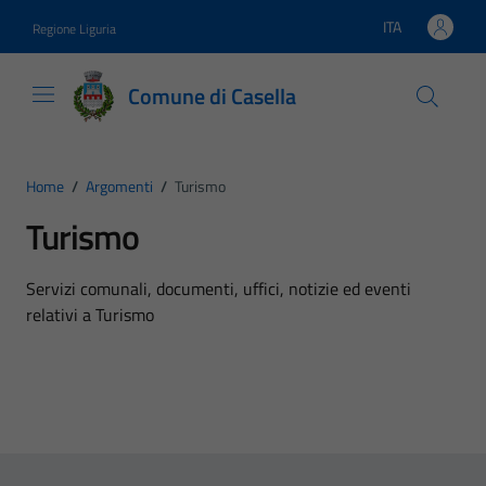
Vai ai contenuti
Vai al footer
ITA
Regione Liguria
Lingua attiva:
Comune di Casella
Home
/
Argomenti
/
Turismo
Turismo
Dettagli dell'argomento
Servizi comunali, documenti, uffici, notizie ed eventi
relativi a Turismo