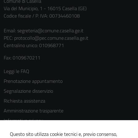
Comune di Casella
Via del Municipio, 1 - 16015 Casella (GE)
Codice fiscale / P. IVA: 00734460108
Email:
segreteria@comune.casella.ge.it
PEC:
protocollo@pec.comune.casella.ge.it
Centralino unico: 010968771
Tecnici
Fax: 0109670211
Questi cookie
sono necessari
Leggi le FAQ
per il
Prenotazione appuntamento
funzionamento
Segnalazione disservizio
del sito e non
possono
Richiesta assistenza
essere
Amministrazione trasparente
disabilitati.
Informativa privacy
Questi cookie
non raccolgono
Cookie Policy
Questo sito utilizza cookie tecnici e, previo consenso,
informazioni