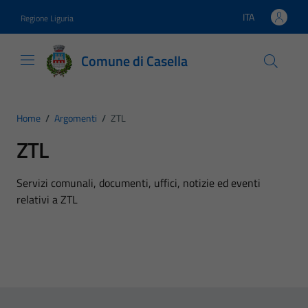
Vai ai contenuti
Vai al footer
ITA
Regione Liguria
Lingua attiva:
Comune di Casella
Home
/
Argomenti
/
ZTL
ZTL
Dettagli dell'argomento
Servizi comunali, documenti, uffici, notizie ed eventi
relativi a ZTL