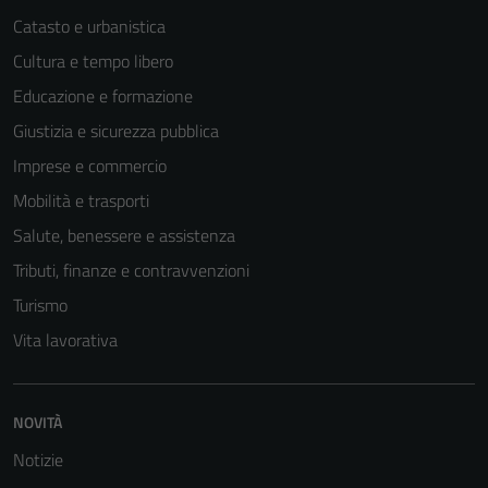
some
Catasto e urbanistica
functionality
Cultura e tempo libero
will
Educazione e formazione
disappear
from the
Giustizia e sicurezza pubblica
website.
Imprese e commercio
Mobilità e trasporti
Marketing
Salute, benessere e assistenza
By sharing
Tributi, finanze e contravvenzioni
your
Turismo
interests
Vita lavorativa
and
behavior as
you visit our
site, you
NOVITÀ
increase the
Notizie
chance of