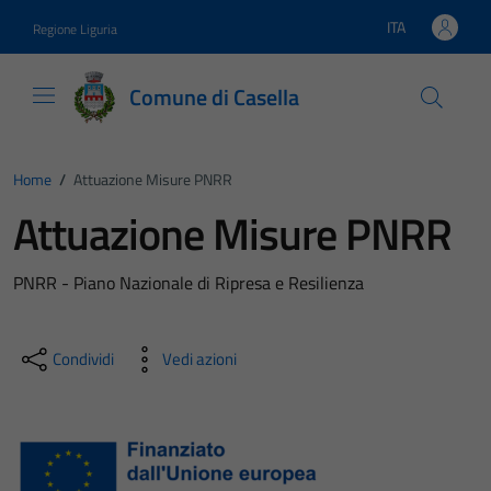
Vai ai contenuti
Vai al footer
ITA
Regione Liguria
Lingua attiva:
Comune di Casella
Home
/
Attuazione Misure PNRR
Attuazione Misure PNRR
PNRR - Piano Nazionale di Ripresa e Resilienza
Condividi
Vedi azioni