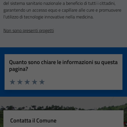
del sistema sanitario nazionale a beneficio di tutti i cittadini,
garantendo un accesso equo e capillare alle cure e promuovere
l'utilizzo di tecnologie innovative nella medicina.
Tecnici
Non sono presenti progetti
Questi cookie
sono necessari
per il
funzionamento
del sito e non
Quanto sono chiare le informazioni su questa
possono
pagina?
essere
disabilitati.
Questi cookie
Valuta 1 stelle su 5
Valuta 2 stelle su 5
Valuta 3 stelle su 5
Valuta 4 stelle su 5
Valuta 5 stelle su 5
non raccolgono
informazioni
personali.
Contatta il Comune