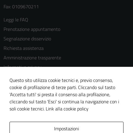
Fax: 0109670211
Leggi le FAQ
Prenotazione appuntamento
Segnalazione disservizio
Richiesta assistenza
Amministrazione trasparente
Informativa privacy
Cookie Policy
Questo sito utilizza cookie tecnici e, previo consenso,
Note legali
cookie di profilazione di terze parti. Cliccando sul tasto
'Accetta tutti' si presta il consenso alla profilazione,
Dichiarazione di accessibilità
cliccando sul tasto 'Esci' si continua la navigazione con i
Piano di miglioramento del sito
soli cookie tecnici.
Link alla cookie policy
Area Privata
Impostazioni