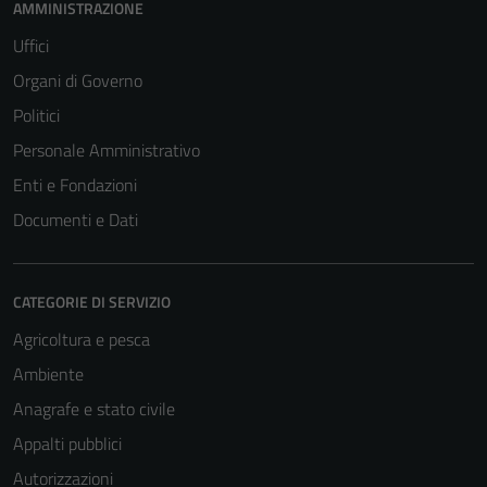
AMMINISTRAZIONE
peggiore la
navigazione e
Uffici
la fruizione
Organi di Governo
delle
Politici
funzionalità
del sito.
Personale Amministrativo
Enti e Fondazioni
Documenti e Dati
Experience
In order for
our website
CATEGORIE DI SERVIZIO
to perform
as well as
Agricoltura e pesca
possible
Ambiente
during your
visit. If you
Anagrafe e stato civile
refuse
Appalti pubblici
these
Autorizzazioni
cookies,