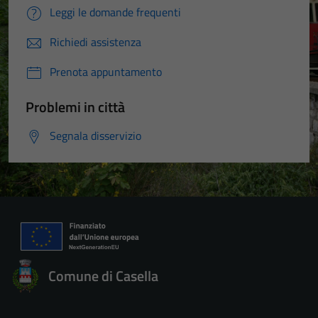
Terze parti
Leggi le domande frequenti
Questi cookie
sono
Richiedi assistenza
impostati da
Prenota appuntamento
una serie di
servizi esterni
Problemi in città
(si veda la
Cookie policy
Segnala disservizio
estesa per i
dettagli) e
possono
essere
utilizzati
anche per la
profilazione.
La
Comune di Casella
disabilitazione
di questi
cookies può