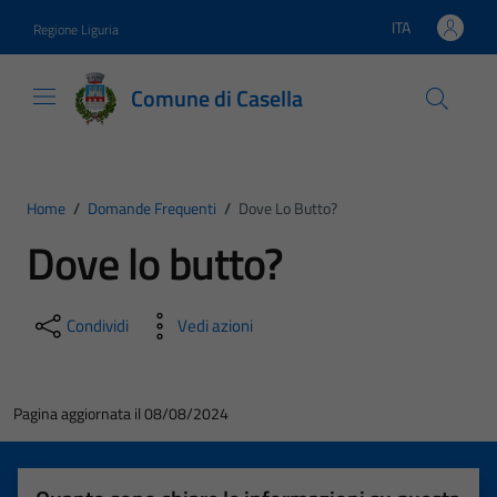
Vai ai contenuti
Vai al footer
ITA
Regione Liguria
Lingua attiva:
Comune di Casella
Home
/
Domande Frequenti
/
Dove Lo Butto?
Dove lo butto?
Condividi
Vedi azioni
Pagina aggiornata il 08/08/2024