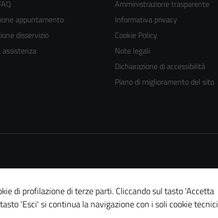
 FAQ
Amministrazione trasparente
zione appuntamento
Informativa privacy
one disservizio
Cookie Policy
a assistenza
Note legali
Dichiarazione di accessibilità
Piano di miglioramento del sito
kie di profilazione di terze parti. Cliccando sul tasto 'Accetta
 tasto 'Esci' si continua la navigazione con i soli cookie tecnici