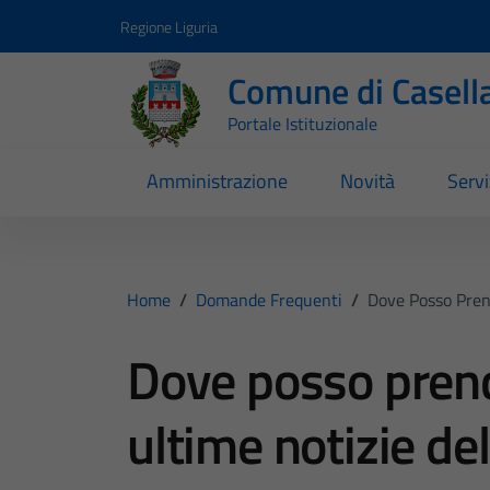
Vai ai contenuti
Vai al footer
Regione Liguria
Comune di Casell
Portale Istituzionale
Amministrazione
Novità
Servi
Home
/
Domande Frequenti
/
Dove Posso Pren
Dove posso prend
ultime notizie d