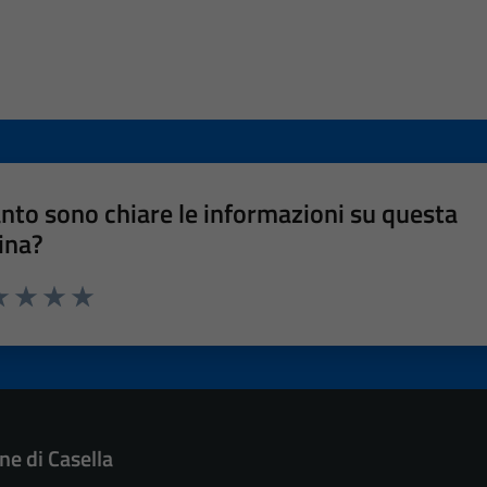
nto sono chiare le informazioni su questa
ina?
a 1 stelle su 5
luta 2 stelle su 5
Valuta 3 stelle su 5
Valuta 4 stelle su 5
Valuta 5 stelle su 5
e di Casella