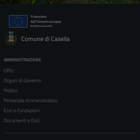
Comune di Casella
Tecnici
AMMINISTRAZIONE
Questi cookie
Uffici
sono necessari
per il
Organi di Governo
funzionamento
Politici
del sito e non
Personale Amministrativo
possono
essere
Enti e Fondazioni
disabilitati.
Documenti e Dati
Questi cookie
non raccolgono
informazioni