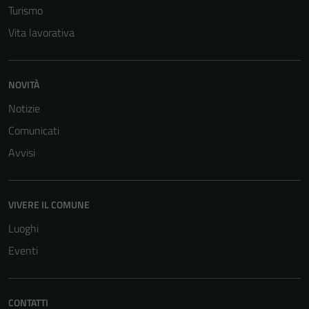
La
Turismo
disabilitazione
Vita lavorativa
di questi
cookies può
peggiore la
NOVITÀ
navigazione e
la fruizione
Notizie
delle
Comunicati
funzionalità
Avvisi
del sito.
Experience
VIVERE IL COMUNE
In order for
Luoghi
our website
Eventi
to perform
as well as
possible
CONTATTI
during your