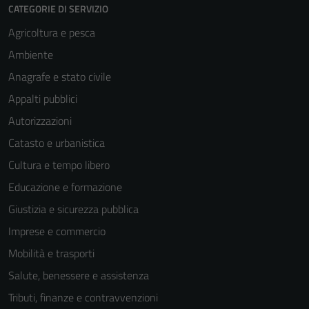
CATEGORIE DI SERVIZIO
personali.
Agricoltura e pesca
Ambiente
Terze parti
Anagrafe e stato civile
Questi cookie
Appalti pubblici
sono
impostati da
Autorizzazioni
una serie di
Catasto e urbanistica
servizi esterni
Cultura e tempo libero
(si veda la
Cookie policy
Educazione e formazione
estesa per i
Giustizia e sicurezza pubblica
dettagli) e
Imprese e commercio
possono
essere
Mobilità e trasporti
utilizzati
Salute, benessere e assistenza
anche per la
Tributi, finanze e contravvenzioni
profilazione.