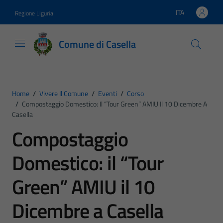
Vai ai contenuti
Vai al footer
ITA
Regione Liguria
Lingua attiva:
Comune di Casella
Home
/
Vivere Il Comune
/
Eventi
/
Corso
/
Compostaggio Domestico: Il “Tour Green” AMIU Il 10 Dicembre A
Casella
Compostaggio
Domestico: il “Tour
Green” AMIU il 10
Dicembre a Casella