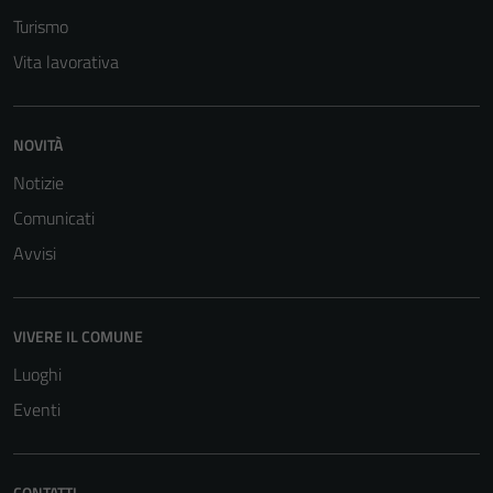
informazioni
Turismo
personali.
Vita lavorativa
Terze parti
Questi cookie
NOVITÀ
sono
Notizie
impostati da
Comunicati
una serie di
servizi esterni
Avvisi
(si veda la
Cookie policy
estesa per i
VIVERE IL COMUNE
dettagli) e
Luoghi
possono
essere
Eventi
utilizzati
anche per la
profilazione.
CONTATTI