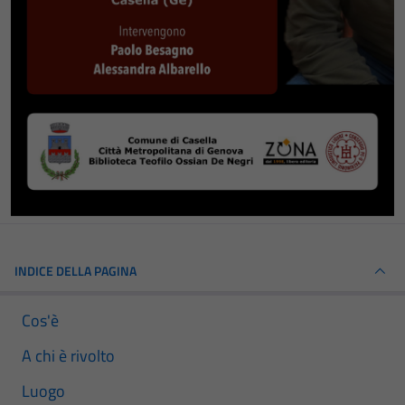
INDICE DELLA PAGINA
Cos'è
A chi è rivolto
Luogo