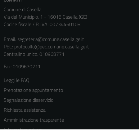
La
Comune di Casella
disabilitazione
Via del Municipio, 1 - 16015 Casella (GE)
di questi
Codice fiscale / P. IVA: 00734460108
cookies può
peggiore la
Email:
segreteria@comune.casella.ge.it
navigazione e
PEC:
protocollo@pec.comune.casella.ge.it
la fruizione
Centralino unico: 010968771
delle
funzionalità
Fax: 0109670211
del sito.
Leggi le FAQ
Prenotazione appuntamento
Experience
Segnalazione disservizio
In order for
our website
Richiesta assistenza
to perform
Amministrazione trasparente
as well as
Informativa privacy
possible
during your