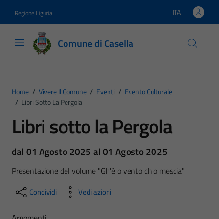
Vai ai contenuti
Vai al footer
ITA
Regione Liguria
Lingua attiva:
Comune di Casella
Home
/
Vivere Il Comune
/
Eventi
/
Evento Culturale
/
Libri Sotto La Pergola
Libri sotto la Pergola
dal 01 Agosto 2025 al 01 Agosto 2025
Presentazione del volume "Gh'è o vento ch'o mescia"
Condividi
Vedi azioni
Argomenti