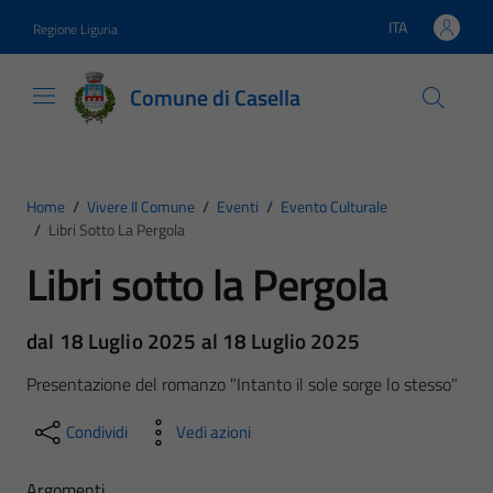
Vai ai contenuti
Vai al footer
ITA
Regione Liguria
Lingua attiva:
Comune di Casella
Home
/
Vivere Il Comune
/
Eventi
/
Evento Culturale
/
Libri Sotto La Pergola
Libri sotto la Pergola
dal 18 Luglio 2025 al 18 Luglio 2025
Presentazione del romanzo "Intanto il sole sorge lo stesso"
Condividi
Vedi azioni
Argomenti