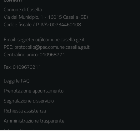
La
Comune di Casella
disabilitazione
Via del Municipio, 1 - 16015 Casella (GE)
di questi
Codice fiscale / P. IVA: 00734460108
cookies può
peggiore la
Email:
segreteria@comune.casella.ge.it
navigazione e
PEC:
protocollo@pec.comune.casella.ge.it
la fruizione
Centralino unico: 010968771
delle
funzionalità
Fax: 0109670211
del sito.
Leggi le FAQ
Prenotazione appuntamento
Experience
Segnalazione disservizio
In order for
our website
Richiesta assistenza
to perform
Amministrazione trasparente
as well as
Informativa privacy
possible
during your