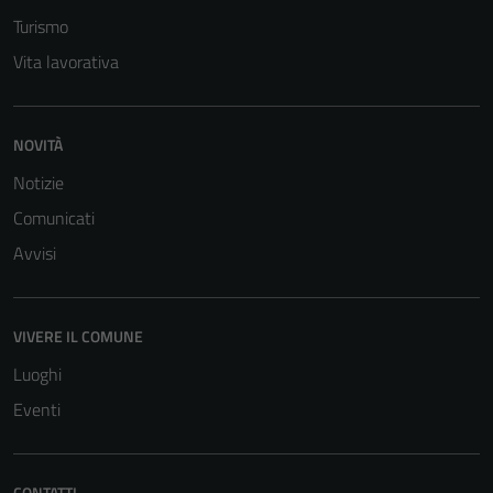
informazioni
Turismo
personali.
Vita lavorativa
Terze parti
Questi cookie
NOVITÀ
sono
Notizie
impostati da
Comunicati
una serie di
servizi esterni
Avvisi
(si veda la
Cookie policy
estesa per i
VIVERE IL COMUNE
dettagli) e
Luoghi
possono
essere
Eventi
utilizzati
anche per la
profilazione.
CONTATTI