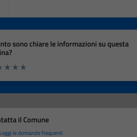
nto sono chiare le informazioni su questa
ina?
a 1 stelle su 5
luta 2 stelle su 5
Valuta 3 stelle su 5
Valuta 4 stelle su 5
Valuta 5 stelle su 5
tatta il Comune
Leggi le domande frequenti