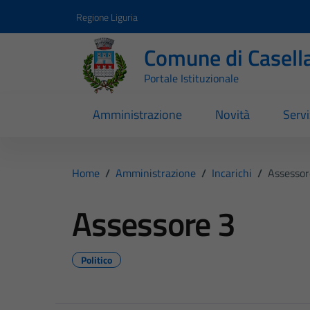
Vai ai contenuti
Vai al footer
Regione Liguria
Comune di Casell
Portale Istituzionale
Amministrazione
Novità
Servi
Home
/
Amministrazione
/
Incarichi
/
Assessor
Assessore 3
Politico