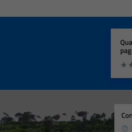
Qua
pag
Valut
Va
Con