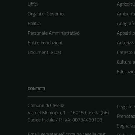
Uffici
Agricoltu
Organi di Governo
Ambient
Politici
Anagrafe 
Personale Amministrativo
Appalti p
Enti e Fondazioni
Autorizza
Documenti e Dati
Catasto e
Cultura 
Educazio
CONTATTI
Comune di Casella
Leggi le
Via del Municipio, 1 - 16015 Casella (GE)
Prenota
Codice fiscale / P. IVA: 00734460108
Segnalazi
Email:
segreteria@comune.casella.ge.it