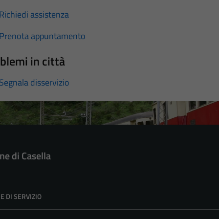
Richiedi assistenza
Prenota appuntamento
blemi in città
Segnala disservizio
e di Casella
E DI SERVIZIO