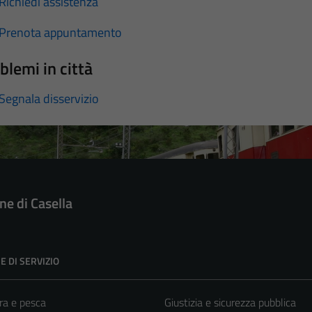
Richiedi assistenza
Prenota appuntamento
blemi in città
Segnala disservizio
e di Casella
E DI SERVIZIO
ra e pesca
Giustizia e sicurezza pubblica