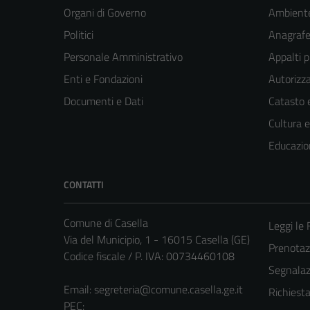
Organi di Governo
Ambient
Politici
Anagrafe 
Personale Amministrativo
Appalti p
Enti e Fondazioni
Autorizza
Documenti e Dati
Catasto e
Cultura 
Educazio
CONTATTI
Comune di Casella
Leggi le
Via del Municipio, 1 - 16015 Casella (GE)
Prenota
Codice fiscale / P. IVA: 00734460108
Segnalazi
Email:
segreteria@comune.casella.ge.it
Richiest
PEC: