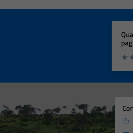
Qua
pag
Valut
Va
Con