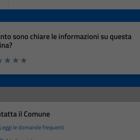
nto sono chiare le informazioni su questa
ina?
a 1 stelle su 5
luta 2 stelle su 5
Valuta 3 stelle su 5
Valuta 4 stelle su 5
Valuta 5 stelle su 5
tatta il Comune
Leggi le domande frequenti