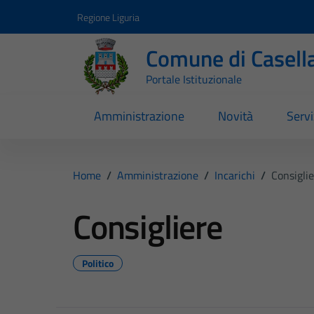
Vai ai contenuti
Vai al footer
Regione Liguria
Comune di Casell
Portale Istituzionale
Amministrazione
Novità
Servi
Home
/
Amministrazione
/
Incarichi
/
Consigli
Consigliere
Politico