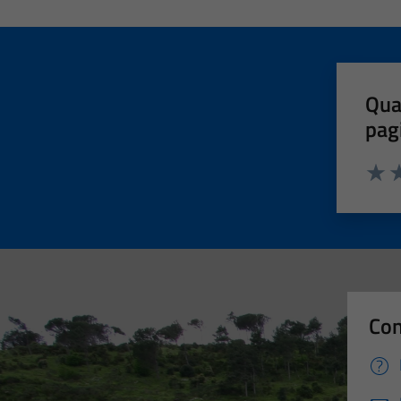
Qua
pag
Valut
Va
Con