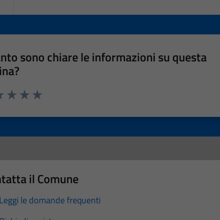
nto sono chiare le informazioni su questa
ina?
a 1 stelle su 5
luta 2 stelle su 5
Valuta 3 stelle su 5
Valuta 4 stelle su 5
Valuta 5 stelle su 5
tatta il Comune
Leggi le domande frequenti