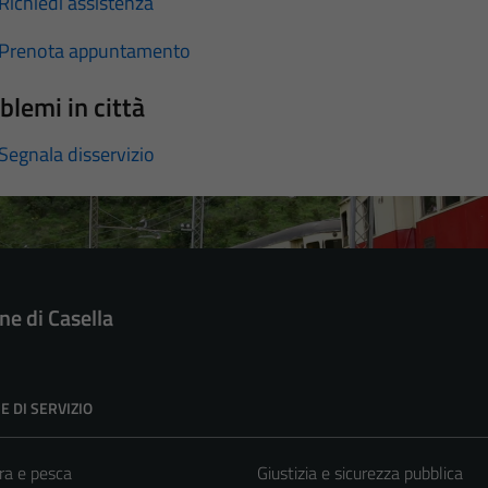
Richiedi assistenza
Prenota appuntamento
blemi in città
Segnala disservizio
e di Casella
E DI SERVIZIO
ra e pesca
Giustizia e sicurezza pubblica