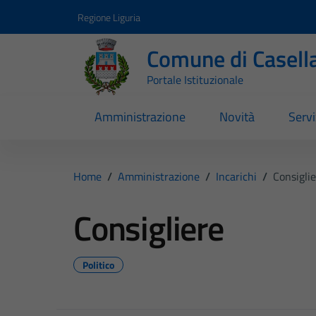
Vai ai contenuti
Vai al footer
Regione Liguria
Comune di Casell
Portale Istituzionale
Amministrazione
Novità
Servi
Home
/
Amministrazione
/
Incarichi
/
Consigli
Consigliere
Politico