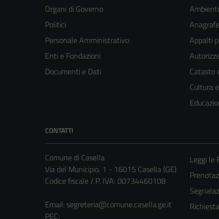
Organi di Governo
Ambient
Politici
Anagrafe 
Personale Amministrativo
Appalti p
Enti e Fondazioni
Autorizza
Documenti e Dati
Catasto e
Cultura 
Educazio
CONTATTI
Comune di Casella
Leggi le
Via del Municipio, 1 - 16015 Casella (GE)
Prenota
Codice fiscale / P. IVA: 00734460108
Segnalazi
Email:
segreteria@comune.casella.ge.it
Richiest
PEC: