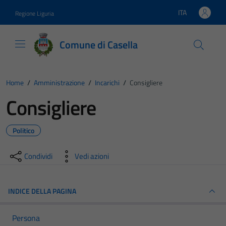
Vai ai contenuti
Vai al footer
ITA
Regione Liguria
Lingua attiva:
Comune di Casella
Home
/
Amministrazione
/
Incarichi
/
Consigliere
Consigliere
Politico
Condividi
Vedi azioni
INDICE DELLA PAGINA
Persona