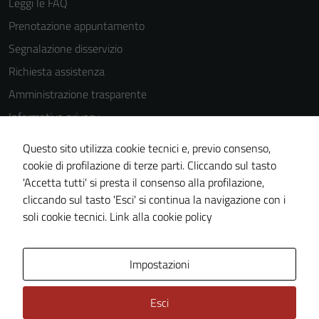
Leggi le FAQ
Prenotazione appuntamento
Tecnici
Segnalazione disservizio
Questi cookie
Richiesta assistenza
sono necessari
Amministrazione trasparente
per il
funzionamento
Informativa privacy
del sito e non
Cookie Policy
possono
Questo sito utilizza cookie tecnici e, previo consenso,
Note legali
essere
cookie di profilazione di terze parti. Cliccando sul tasto
disabilitati.
'Accetta tutti' si presta il consenso alla profilazione,
Dichiarazione di accessibilità
Questi cookie
cliccando sul tasto 'Esci' si continua la navigazione con i
Piano di miglioramento del sito
non raccolgono
soli cookie tecnici.
Link alla cookie policy
informazioni
personali.
Area Privata
Impostazioni
Terze parti
Esci
Questi cookie