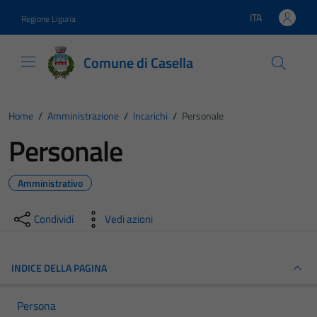
Vai ai contenuti
Vai al footer
ITA
Regione Liguria
Lingua attiva:
Comune di Casella
Home
/
Amministrazione
/
Incarichi
/
Personale
Personale
Amministrativo
Condividi
Vedi azioni
INDICE DELLA PAGINA
Persona