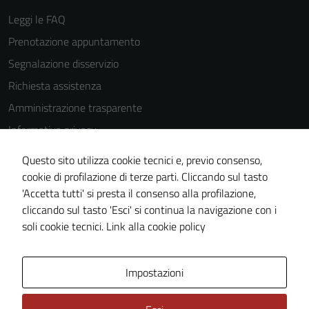
Leggi le FAQ
Prenotazione appuntamento
Tecnici
Segnalazione disservizio
Questi cookie
sono necessari
Richiesta assistenza
per il
Amministrazione trasparente
funzionamento
Informativa privacy
del sito e non
possono
Cookie Policy
Questo sito utilizza cookie tecnici e, previo consenso,
essere
Note legali
cookie di profilazione di terze parti. Cliccando sul tasto
disabilitati.
'Accetta tutti' si presta il consenso alla profilazione,
Dichiarazione di accessibilità
Questi cookie
cliccando sul tasto 'Esci' si continua la navigazione con i
non raccolgono
Piano di miglioramento del sito
soli cookie tecnici.
Link alla cookie policy
informazioni
personali.
Area Privata
Impostazioni
Terze parti