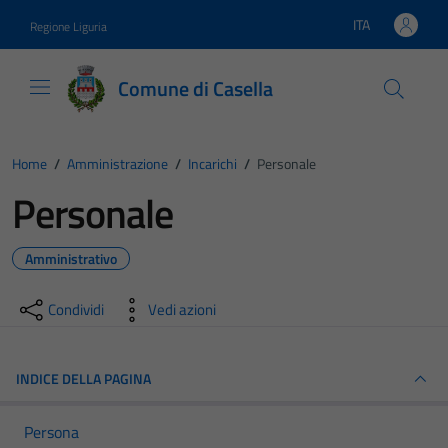
Vai ai contenuti
Vai al footer
ITA
Regione Liguria
Lingua attiva:
Comune di Casella
Home
/
Amministrazione
/
Incarichi
/
Personale
Personale
Amministrativo
Condividi
Vedi azioni
INDICE DELLA PAGINA
Persona