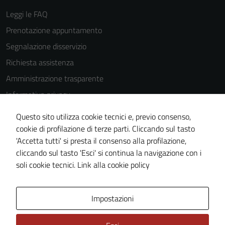
Leggi le FAQ
Prenotazione appuntamento
Tecnici
Segnalazione disservizio
Questi cookie
sono necessari
Richiesta assistenza
per il
Amministrazione trasparente
funzionamento
Informativa privacy
del sito e non
possono
Cookie Policy
Questo sito utilizza cookie tecnici e, previo consenso,
essere
Note legali
cookie di profilazione di terze parti. Cliccando sul tasto
disabilitati.
'Accetta tutti' si presta il consenso alla profilazione,
Dichiarazione di accessibilità
Questi cookie
cliccando sul tasto 'Esci' si continua la navigazione con i
non raccolgono
Piano di miglioramento del sito
soli cookie tecnici.
Link alla cookie policy
informazioni
personali.
Area Privata
Impostazioni
Terze parti