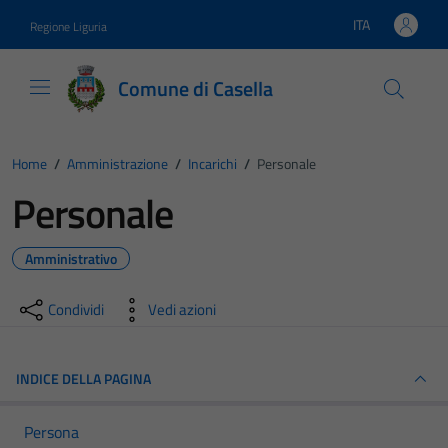
Vai ai contenuti
Vai al footer
ITA
Regione Liguria
Lingua attiva:
Comune di Casella
Home
/
Amministrazione
/
Incarichi
/
Personale
Personale
Amministrativo
Condividi
Vedi azioni
INDICE DELLA PAGINA
Persona