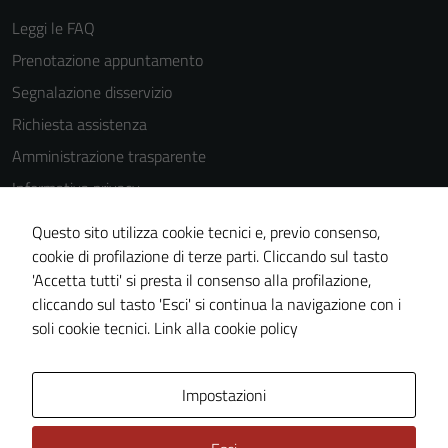
Leggi le FAQ
Prenotazione appuntamento
Tecnici
Segnalazione disservizio
Questi cookie
sono necessari
Richiesta assistenza
per il
Amministrazione trasparente
funzionamento
Informativa privacy
del sito e non
possono
Cookie Policy
Questo sito utilizza cookie tecnici e, previo consenso,
essere
Note legali
cookie di profilazione di terze parti. Cliccando sul tasto
disabilitati.
'Accetta tutti' si presta il consenso alla profilazione,
Dichiarazione di accessibilità
Questi cookie
cliccando sul tasto 'Esci' si continua la navigazione con i
non raccolgono
Piano di miglioramento del sito
soli cookie tecnici.
Link alla cookie policy
informazioni
personali.
Area Privata
Impostazioni
Terze parti