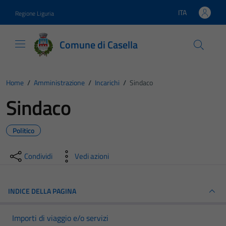
Vai ai contenuti
Vai al footer
ITA
Regione Liguria
Lingua attiva:
Comune di Casella
Home
/
Amministrazione
/
Incarichi
/
Sindaco
Sindaco
Politico
Condividi
Vedi azioni
INDICE DELLA PAGINA
Importi di viaggio e/o servizi