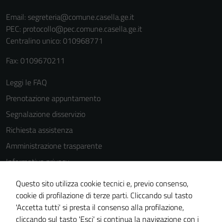
Email:
segreteria@comune.casella.ge.it
PEC:
protocollo@pec.comune.casella.ge.it
Centralino unico: 010968771
Fax: 0109670211
Tecnici
Leggi le FAQ
Questi cookie
sono necessari
Prenotazione appuntamento
per il
Segnalazione disservizio
funzionamento
Richiesta assistenza
del sito e non
possono
Amministrazione trasparente
essere
Informativa privacy
disabilitati.
Cookie Policy
Questi cookie
Questo sito utilizza cookie tecnici e, previo consenso,
non raccolgono
Note legali
cookie di profilazione di terze parti. Cliccando sul tasto
informazioni
'Accetta tutti' si presta il consenso alla profilazione,
Dichiarazione di accessibilità
personali.
cliccando sul tasto 'Esci' si continua la navigazione con i