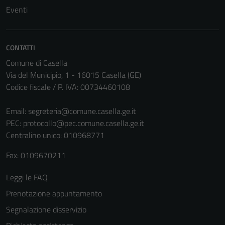
Questi cookie
Eventi
non raccolgono
informazioni
personali.
CONTATTI
Comune di Casella
Terze parti
Via del Municipio, 1 - 16015 Casella (GE)
Codice fiscale / P. IVA: 00734460108
Questi cookie
sono
Email:
segreteria@comune.casella.ge.it
impostati da
PEC:
protocollo@pec.comune.casella.ge.it
una serie di
Centralino unico: 010968771
servizi esterni
(si veda la
Fax: 0109670211
Cookie policy
estesa per i
Leggi le FAQ
dettagli) e
Prenotazione appuntamento
possono
essere
Segnalazione disservizio
utilizzati