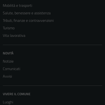
Mobilità e trasporti
Salute, benessere e assistenza
Tributi, finanze e contravvenzioni
Turismo
Vita lavorativa
NOVITÀ
Tecnici
Questi cookie
Notizie
sono necessari
Comunicati
per il
Avvisi
funzionamento
del sito e non
possono
VIVERE IL COMUNE
essere
disabilitati.
Luoghi