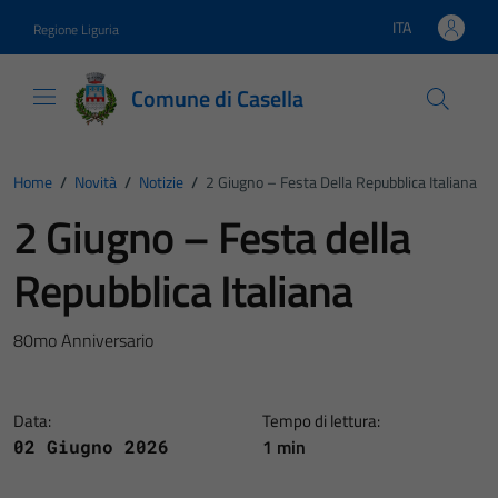
Vai ai contenuti
Vai al footer
ITA
Regione Liguria
Lingua attiva:
Comune di Casella
Home
/
Novità
/
Notizie
/
2 Giugno – Festa Della Repubblica Italiana
2 Giugno – Festa della
Repubblica Italiana
80mo Anniversario
Data:
Tempo di lettura:
1 min
02 Giugno 2026