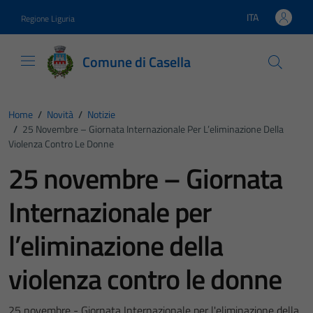
Vai ai contenuti
Vai al footer
ITA
Regione Liguria
Lingua attiva:
Comune di Casella
Home
/
Novità
/
Notizie
/
25 Novembre – Giornata Internazionale Per L’eliminazione Della
Violenza Contro Le Donne
25 novembre – Giornata
Internazionale per
l’eliminazione della
violenza contro le donne
25 novembre - Giornata Internazionale per l'eliminazione della