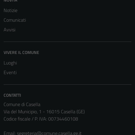
Notizie
Comunicati
Avvisi
Tecnici
Questi cookie
sono necessari
VIVERE IL COMUNE
per il
Luoghi
funzionamento
Eventi
del sito e non
possono
essere
disabilitati.
CONTATTI
Questi cookie
Comune di Casella
non raccolgono
Via del Municipio, 1 - 16015 Casella (GE)
informazioni
Codice fiscale / P. IVA: 00734460108
personali.
Email:
segreteria@comune.casella.ge.it