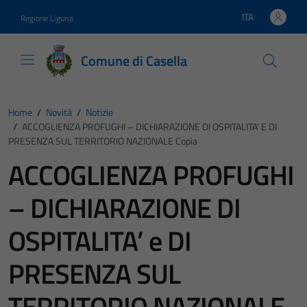
Vai ai contenuti
Vai al footer
ITA
Regione Liguria
Lingua attiva:
Comune di Casella
Home
/
Novità
/
Notizie
/
ACCOGLIENZA PROFUGHI – DICHIARAZIONE DI OSPITALITA’ E DI
PRESENZA SUL TERRITORIO NAZIONALE Copia
ACCOGLIENZA PROFUGHI
– DICHIARAZIONE DI
OSPITALITA’ e DI
PRESENZA SUL
TERRITORIO NAZIONALE