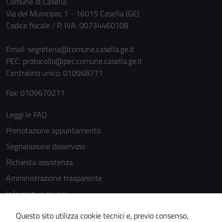
Comune di Casella
personali.
Via del Municipio, 1 - 16015 Casella (GE)
Codice fiscale / P. IVA: 00734460108
Terze parti
Email:
segreteria@comune.casella.ge.it
Questi cookie
PEC:
protocollo@pec.comune.casella.ge.it
sono
Centralino unico: 010968771
impostati da
una serie di
Fax: 0109670211
servizi esterni
Leggi le FAQ
(si veda la
Cookie policy
Prenotazione appuntamento
estesa per i
Segnalazione disservizio
dettagli) e
Richiesta assistenza
possono
essere
Amministrazione trasparente
utilizzati
Informativa privacy
anche per la
Cookie Policy
profilazione.
Questo sito utilizza cookie tecnici e, previo consenso,
La