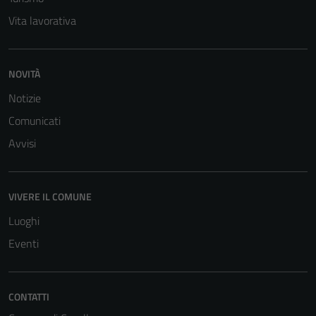
Vita lavorativa
NOVITÀ
Notizie
Comunicati
Tecnici
Questi cookie
Avvisi
sono necessari
per il
funzionamento
VIVERE IL COMUNE
del sito e non
Luoghi
possono
essere
Eventi
disabilitati.
Questi cookie
non raccolgono
CONTATTI
informazioni