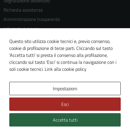
Segnalazione disservizio
impostati da
Richiesta assistenza
una serie di
servizi esterni
Amministrazione trasparente
(si veda la
Informativa privacy
Cookie policy
Cookie Policy
estesa per i
Questo sito utilizza cookie tecnici e, previo consenso,
dettagli) e
Note legali
cookie di profilazione di terze parti. Cliccando sul tasto
possono
'Accetta tutti' si presta il consenso alla profilazione,
Dichiarazione di accessibilità
essere
cliccando sul tasto 'Esci' si continua la navigazione con i
Piano di miglioramento del sito
utilizzati
soli cookie tecnici.
Link alla cookie policy
anche per la
profilazione.
La
Area Privata
Impostazioni
disabilitazione
di questi
Esci
cookies può
peggiore la
Accetta tutti
Credits: ©
Technical Design s.r.l.
navigazione e
la fruizione