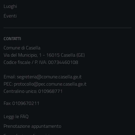
Luoghi
Tecnici
Eventi
Questi cookie
sono necessari
per il
funzionamento
CONTATTI
del sito e non
Comune di Casella
possono
Via del Municipio, 1 - 16015 Casella (GE)
essere
Codice fiscale / P. IVA: 00734460108
disabilitati.
Questi cookie
Email:
segreteria@comune.casella.ge.it
non raccolgono
PEC:
protocollo@pec.comune.casella.ge.it
informazioni
Centralino unico: 010968771
personali.
Fax: 0109670211
Leggi le FAQ
Terze parti
Questi cookie
Prenotazione appuntamento
sono