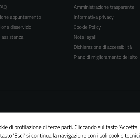
 FAQ
Amministrazione trasparente
zione appuntamento
Informativa privacy
one disservizio
Cookie Policy
a assistenza
Note legali
Dichiarazione di accessibilità
Piano di miglioramento del sito
kie di profilazione di terze parti. Cliccando sul tasto 'Accetta
Tecnici
 tasto 'Esci' si continua la navigazione con i soli cookie tecnici