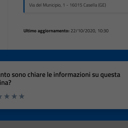
Via del Municipio, 1 - 16015 Casella (GE)
Ultimo aggiornamento:
22/10/2020, 10:30
nto sono chiare le informazioni su questa
ina?
a 1 stelle su 5
luta 2 stelle su 5
Valuta 3 stelle su 5
Valuta 4 stelle su 5
Valuta 5 stelle su 5