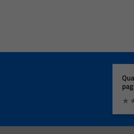
Qua
pag
Valut
Va