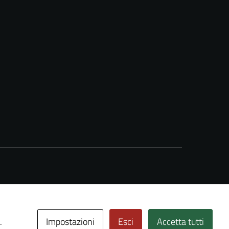
Impostazioni
Esci
Accetta tutti
.