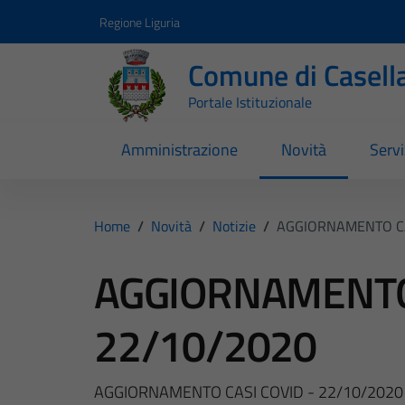
Vai ai contenuti
Vai al footer
Regione Liguria
Comune di Casell
Portale Istituzionale
Amministrazione
Novità
Servi
Home
/
Novità
/
Notizie
/
AGGIORNAMENTO CA
AGGIORNAMENTO 
22/10/2020
AGGIORNAMENTO CASI COVID - 22/10/2020