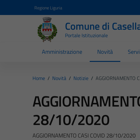
Vai ai contenuti
Vai al footer
Regione Liguria
Comune di Casell
Portale Istituzionale
Amministrazione
Novità
Servi
Home
/
Novità
/
Notizie
/
AGGIORNAMENTO CA
AGGIORNAMENTO
28/10/2020
AGGIORNAMENTO CASI COVID 28/10/2020