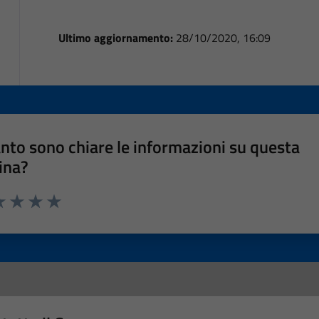
Ultimo aggiornamento:
28/10/2020, 16:09
nto sono chiare le informazioni su questa
ina?
a 1 stelle su 5
luta 2 stelle su 5
Valuta 3 stelle su 5
Valuta 4 stelle su 5
Valuta 5 stelle su 5