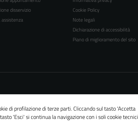
zione appuntamento
Informativa privacy
one disservizio
Cookie Policy
a assistenza
Note legali
Dichiarazione di accessibilità
Piano di miglioramento del sito
kie di profilazione di terze parti. Cliccando sul tasto 'Accetta
 tasto 'Esci' si continua la navigazione con i soli cookie tecnici
Tecnici
Questi cookie