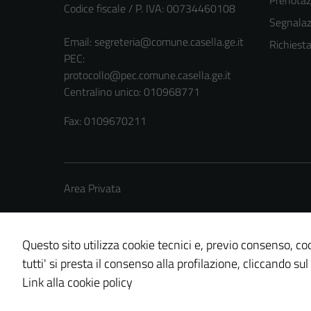
Prenota
Codice fiscale / P. IVA: 00734460108
Segnalazi
Email:
segreteria@comune.casella.ge.it
Richiest
PEC:
protocollo@pec.comune.casella.ge.it
Centralino unico: 010968771
Fax: 0109670211
Area Privata
Questo sito utilizza cookie tecnici e, previo consenso, coo
tutti' si presta il consenso alla profilazione, cliccando sul
Credits: ©
Technical Design s.r.l.
Link alla cookie policy