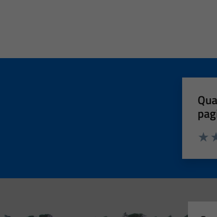
Qua
pag
Valut
Va