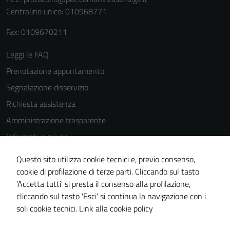
del sito e non
Centralino unico: 010968771
possono
essere
Fax: 0109670211
disabilitati.
Questi cookie
Leggi le FAQ
non raccolgono
Prenotazione appuntamento
informazioni
Segnalazione disservizio
personali.
Richiesta assistenza
Amministrazione trasparente
Terze parti
Informativa privacy
Questi cookie
Cookie Policy
sono
Questo sito utilizza cookie tecnici e, previo consenso,
impostati da
Note legali
cookie di profilazione di terze parti. Cliccando sul tasto
una serie di
'Accetta tutti' si presta il consenso alla profilazione,
Dichiarazione di accessibilità
servizi esterni
cliccando sul tasto 'Esci' si continua la navigazione con i
Piano di miglioramento del sito
(si veda la
soli cookie tecnici.
Link alla cookie policy
Cookie policy
estesa per i