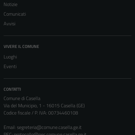
Notizie
Comunicati
Avvisi
VIVERE IL COMUNE
Luoghi
Eventi
CONTATTI
Comune di Casella
Tecnici
Via del Municipio, 1 - 16015 Casella (GE)
Questi cookie
Codice fiscale / P. IVA: 00734460108
sono necessari
per il
Email:
segreteria@comune.casella.ge.it
funzionamento
PEC:
protocollo@pec.comune.casella.ge.it