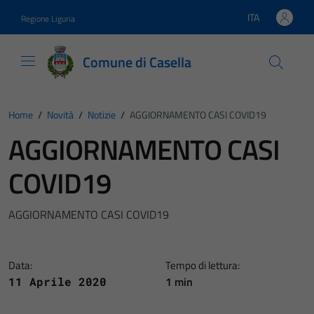
Vai ai contenuti
Vai al footer
ITA
Regione Liguria
Lingua attiva:
Comune di Casella
Home
/
Novità
/
Notizie
/
AGGIORNAMENTO CASI COVID19
AGGIORNAMENTO CASI
COVID19
AGGIORNAMENTO CASI COVID19
Data:
Tempo di lettura:
1 min
11 Aprile 2020