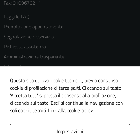
possono
Fax: 0109670211
essere
Leggi le FAQ
disabilitati.
Questi cookie
Prenotazione appuntamento
non raccolgono
Segnalazione disservizio
informazioni
Richiesta assistenza
personali.
Amministrazione trasparente
Informativa privacy
Terze parti
Cookie Policy
Questi cookie
Questo sito utilizza cookie tecnici e, previo consenso,
sono
Note legali
cookie di profilazione di terze parti. Cliccando sul tasto
impostati da
'Accetta tutti' si presta il consenso alla profilazione,
Dichiarazione di accessibilità
una serie di
cliccando sul tasto 'Esci' si continua la navigazione con i
Piano di miglioramento del sito
servizi esterni
soli cookie tecnici.
Link alla cookie policy
(si veda la
Cookie policy
estesa per i
Area Privata
Impostazioni
dettagli) e