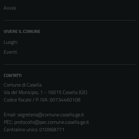
Avvisi
VIVERE IL COMUNE
Luoghi
Eventi
CONTATTI
Comune di Casella
Via del Municipio, 1 - 16015 Casella (GE)
Tecnici
Codice fiscale / P. IVA: 00734460108
Questi cookie
sono necessari
Email:
segreteria@comune.casella.ge.it
per il
PEC:
protocollo@pec.comune.casella.ge.it
funzionamento
Centralino unico: 010968771
del sito e non