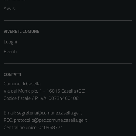
Avvisi
Tecnici
VIVERE IL COMUNE
Questi cookie
sono necessari
Luoghi
per il
Eventi
funzionamento
del sito e non
possono
CONTATTI
essere
Comune di Casella
disabilitati.
Via del Municipio, 1 - 16015 Casella (GE)
Questi cookie
Codice fiscale / P. IVA: 00734460108
non raccolgono
informazioni
Email:
segreteria@comune.casella.ge.it
personali.
PEC:
protocollo@pec.comune.casella.ge.it
Centralino unico: 010968771
Terze parti