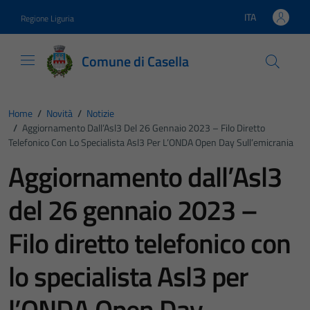
Vai ai contenuti
Vai al footer
ITA
Regione Liguria
Lingua attiva:
Comune di Casella
Home
/
Novità
/
Notizie
/
Aggiornamento Dall’Asl3 Del 26 Gennaio 2023 – Filo Diretto
Telefonico Con Lo Specialista Asl3 Per L’ONDA Open Day Sull’emicrania
Aggiornamento dall’Asl3
del 26 gennaio 2023 –
Filo diretto telefonico con
lo specialista Asl3 per
l’ONDA Open Day