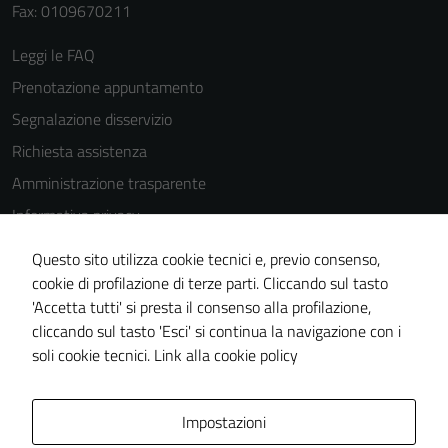
Fax: 0109670211
Questi cookie
sono
Leggi le FAQ
impostati da
Prenotazione appuntamento
una serie di
Segnalazione disservizio
servizi esterni
(si veda la
Richiesta assistenza
Cookie policy
Amministrazione trasparente
estesa per i
Informativa privacy
dettagli) e
possono
Cookie Policy
Questo sito utilizza cookie tecnici e, previo consenso,
essere
Note legali
cookie di profilazione di terze parti. Cliccando sul tasto
utilizzati
'Accetta tutti' si presta il consenso alla profilazione,
Dichiarazione di accessibilità
anche per la
cliccando sul tasto 'Esci' si continua la navigazione con i
profilazione.
Piano di miglioramento del sito
soli cookie tecnici.
Link alla cookie policy
La
disabilitazione
di questi
Area Privata
Impostazioni
cookies può