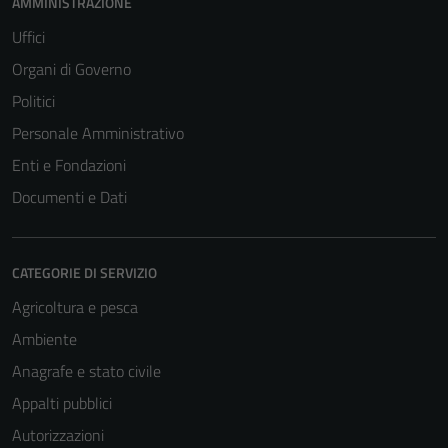
Terze parti
AMMINISTRAZIONE
Questi cookie
Uffici
sono
Organi di Governo
impostati da
una serie di
Politici
servizi esterni
Personale Amministrativo
(si veda la
Enti e Fondazioni
Cookie policy
estesa per i
Documenti e Dati
dettagli) e
possono
essere
CATEGORIE DI SERVIZIO
utilizzati
Agricoltura e pesca
anche per la
Ambiente
profilazione.
La
Anagrafe e stato civile
disabilitazione
Appalti pubblici
di questi
Autorizzazioni
cookies può