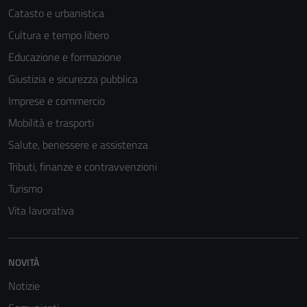
peggiore la
Catasto e urbanistica
navigazione e
Cultura e tempo libero
la fruizione
Educazione e formazione
delle
funzionalità
Giustizia e sicurezza pubblica
del sito.
Imprese e commercio
Mobilità e trasporti
Experience
Salute, benessere e assistenza
In order for
Tributi, finanze e contravvenzioni
our website
Turismo
to perform
as well as
Vita lavorativa
possible
during your
visit. If you
NOVITÀ
refuse
Notizie
these
cookies,