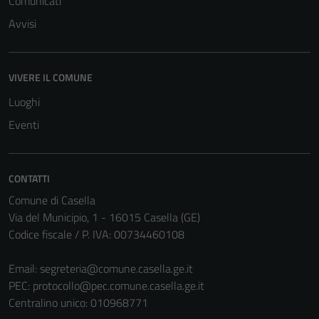
Comunicati
some
Avvisi
functionality
will
disappear
VIVERE IL COMUNE
from the
website.
Luoghi
Eventi
Marketing
By sharing
CONTATTI
your
Comune di Casella
interests
Via del Municipio, 1 - 16015 Casella (GE)
and
Codice fiscale / P. IVA: 00734460108
behavior as
you visit our
Email:
segreteria@comune.casella.ge.it
site, you
PEC:
protocollo@pec.comune.casella.ge.it
increase the
Centralino unico: 010968771
chance of