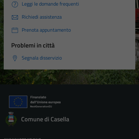
Leggi le domande frequenti
Richiedi assistenza
Tecnici
Prenota appuntamento
Questi cookie
sono necessari
Problemi in città
per il
Segnala disservizio
funzionamento
del sito e non
possono
essere
disabilitati.
Questi cookie
non raccolgono
informazioni
personali.
Comune di Casella