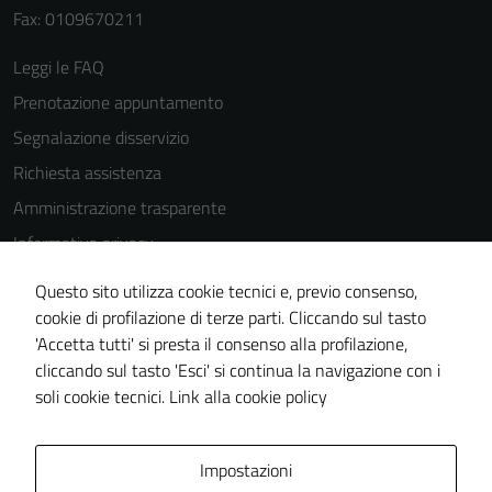
seeing
Fax: 0109670211
personalized
content and
Leggi le FAQ
offers.
Prenotazione appuntamento
Segnalazione disservizio
Richiesta assistenza
Amministrazione trasparente
Informativa privacy
Cookie Policy
Questo sito utilizza cookie tecnici e, previo consenso,
Note legali
cookie di profilazione di terze parti. Cliccando sul tasto
'Accetta tutti' si presta il consenso alla profilazione,
Dichiarazione di accessibilità
cliccando sul tasto 'Esci' si continua la navigazione con i
Piano di miglioramento del sito
soli cookie tecnici.
Link alla cookie policy
Area Privata
Impostazioni