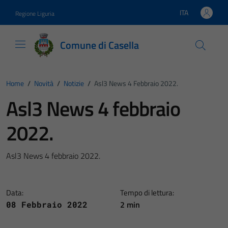
Vai ai contenuti
Vai al footer
ITA
Regione Liguria
Lingua attiva:
Comune di Casella
Home
/
Novità
/
Notizie
/
Asl3 News 4 Febbraio 2022.
Asl3 News 4 febbraio
2022.
Asl3 News 4 febbraio 2022.
Data:
Tempo di lettura:
2 min
08 Febbraio 2022