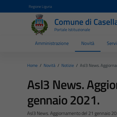
Vai ai contenuti
Vai al footer
Regione Liguria
Comune di Casell
Portale Istituzionale
Amministrazione
Novità
Servi
Home
/
Novità
/
Notizie
/
Asl3 News. Aggiorna
Asl3 News. Aggio
gennaio 2021.
Asl3 News. Aggiornamento del 21 gennaio 20