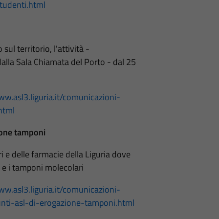
udenti.html
ul territorio, l'attività -
alla Sala Chiamata del Porto - dal 25
ww.asl3.liguria.it/comunicazioni-
html
zione tamponi
ori e delle farmacie della Liguria dove
 e i tamponi molecolari
ww.asl3.liguria.it/comunicazioni-
nti-asl-di-erogazione-tamponi.html