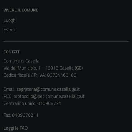
VIVERE IL COMUNE
Luoghi
Eventi
CONTATTI
Comune di Casella
Via del Municipio, 1 - 16015 Casella (GE)
Codice fiscale / P. IVA: 00734460108
Tecnici
Questi cookie
Email:
segreteria@comune.casella.ge.it
sono necessari
PEC:
protocollo@pec.comune.casella.ge.it
per il
Centralino unico: 010968771
funzionamento
Fax: 0109670211
del sito e non
possono
Leggi le FAQ
essere