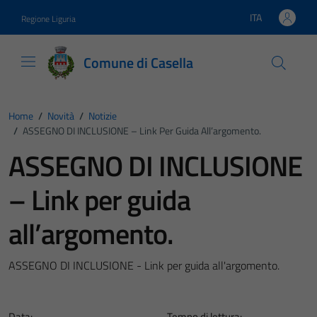
Vai ai contenuti
Vai al footer
ITA
Regione Liguria
Lingua attiva:
Comune di Casella
Home
/
Novità
/
Notizie
/
ASSEGNO DI INCLUSIONE – Link Per Guida All’argomento.
ASSEGNO DI INCLUSIONE
– Link per guida
all’argomento.
ASSEGNO DI INCLUSIONE - Link per guida all'argomento.
Data:
Tempo di lettura: