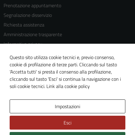
Prenotazione appuntamento
disabilitati.
Questi cookie
Segnalazione disservizio
non raccolgono
Richiesta assistenza
informazioni
Amministrazione trasparente
personali.
Informativa privacy
Cookie Policy
Terze parti
Questo sito utilizza cookie tecnici e, previo consenso,
Note legali
cookie di profilazione di terze parti. Cliccando sul tasto
Questi cookie
'Accetta tutti' si presta il consenso alla profilazione,
sono
Dichiarazione di accessibilità
cliccando sul tasto 'Esci' si continua la navigazione con i
impostati da
Piano di miglioramento del sito
soli cookie tecnici.
Link alla cookie policy
una serie di
servizi esterni
(si veda la
Area Privata
Impostazioni
Cookie policy
estesa per i
dettagli) e
Esci
possono